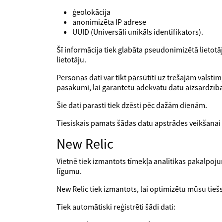
ģeolokācija
anonimizēta IP adrese
UUID (Universāli unikāls identifikators).
Šī informācija tiek glabāta pseudonimizētā lietotāja
lietotāju.
Personas dati var tikt pārsūtīti uz trešajām valst
pasākumi, lai garantētu adekvātu datu aizsardzīb
Šie dati parasti tiek dzēsti pēc dažām dienām.
Tiesiskais pamats šādas datu apstrādes veikšanai 
New Relic
Vietnē tiek izmantots tīmekļa analītikas pakalpoj
līgumu.
New Relic tiek izmantots, lai optimizētu mūsu ti
Tiek automātiski reģistrēti šādi dati: