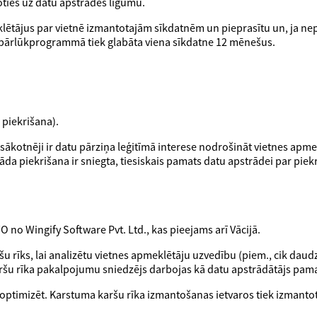
oties uz datu apstrādes līgumu.
klētājus par vietnē izmantotajām sīkdatnēm un pieprasītu un, ja n
 pārlūkprogrammā tiek glabāta viena sīkdatne 12 mēnešus.
 piekrišana).
sākotnēji ir datu pārziņa leģitīmā interese nodrošināt vietnes apme
āda piekrišana ir sniegta, tiesiskais pamats datu apstrādei par pie
no Wingify Software Pvt. Ltd., kas pieejams arī Vācijā.
šu rīks, lai analizētu vietnes apmeklētāju uzvedību (piem., cik daudz
ršu rīka pakalpojumu sniedzējs darbojas kā datu apstrādātājs pama
ar optimizēt. Karstuma karšu rīka izmantošanas ietvaros tiek izmantot