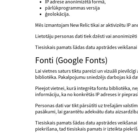
IP adrese anonimizētā formā,
pārlūkprogrammas versija
ģeolokācija.
Mēs izmantojam New Relic tikai ar aktivizētu IP an
Lietotāju personas dati tiek dzēsti vai anonimizēt
Tiesiskais pamats šādas datu apstrādes veikšanai 
Fonti (Google Fonts)
Lai vietnes saturs tiktu pareizi un vizuāli pievil
bibliotēka. Pakalpojumu sniedzējs darbojas kā da
Pieejot vietnei, kurā integrēta fontu bibliotēka, n
informāciju, ka no konkrētās IP adreses ir pieprasīt
Personas dati var tikt pārsūtīti uz trešajām valst
pasākumi, lai garantētu adekvātu datu aizsardzīb
Tiesiskais pamats šādas datu apstrādes veikšanai i
piekrišana, tad tiesiskais pamats ir izteikta piekri