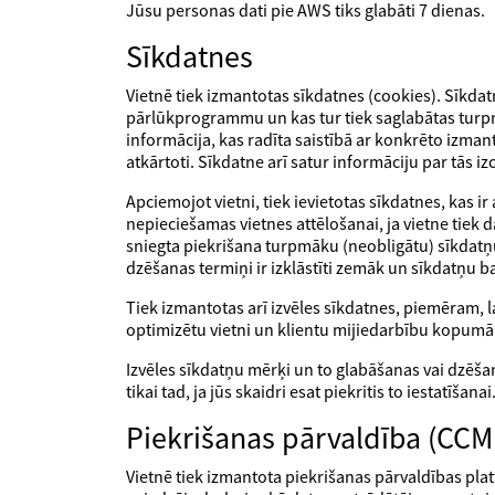
Jūsu personas dati pie AWS tiks glabāti 7 dienas.
Sīkdatnes
Vietnē tiek izmantotas sīkdatnes (cookies). Sīkdat
pārlūkprogrammu un kas tur tiek saglabātas turpmā
informācija, kas radīta saistībā ar konkrēto izman
atkārtoti. Sīkdatne arī satur informāciju par tās i
Apciemojot vietni, tiek ievietotas sīkdatnes, kas 
nepieciešamas vietnes attēlošanai, ja vietne tiek d
sniegta piekrišana turpmāku (neobligātu) sīkdatņu
dzēšanas termiņi ir izklāstīti zemāk un sīkdatņu ban
Tiek izmantotas arī izvēles sīkdatnes, piemēram, 
optimizētu vietni un klientu mijiedarbību kopumā
Izvēles sīkdatņu mērķi un to glabāšanas vai dzēšana
tikai tad, ja jūs skaidri esat piekritis to iestatīšanai
Piekrišanas pārvaldība (CCM
Vietnē tiek izmantota piekrišanas pārvaldības 