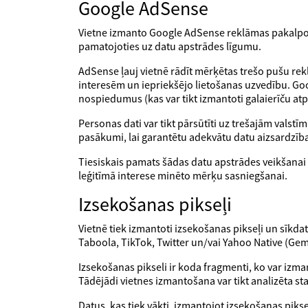
Google AdSense
Vietne izmanto Google AdSense reklāmas pakalpoju
pamatojoties uz datu apstrādes līgumu.
AdSense ļauj vietnē rādīt mērķētas trešo pušu re
interesēm un iepriekšējo lietošanas uzvedību. Go
nospiedumus (kas var tikt izmantoti galaierīču atp
Personas dati var tikt pārsūtīti uz trešajām valst
pasākumi, lai garantētu adekvātu datu aizsardzīb
Tiesiskais pamats šādas datu apstrādes veikšanai i
leģitīmā interese minēto mērķu sasniegšanai.
Izsekošanas pikseļi
Vietnē tiek izmantoti izsekošanas pikseļi un sīkd
Taboola, TikTok, Twitter un/vai Yahoo Native (Gem
Izsekošanas pikseli ir koda fragmenti, ko var izman
Tādējādi vietnes izmantošana var tikt analizēta st
Datus, kas tiek vākti, izmantojot izsekošanas pik