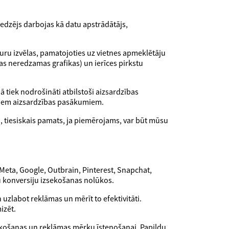
edzējs darbojas kā datu apstrādātājs,
uru izvēlas, pamatojoties uz vietnes apmeklētāju
s neredzamas grafikas) un ierīces pirkstu
 tiek nodrošināti atbilstoši aizsardzības
 šiem aizsardzības pasākumiem.
a, tiesiskais pamats, ja piemērojams, var būt mūsu
Meta, Google, Outbrain, Pinterest, Snapchat,
bu konversiju izsekošanas nolūkos.
 uzlabot reklāmas un mērīt to efektivitāti.
izēt.
zsekošanas un reklāmas mērķu īstenošanai. Papildu