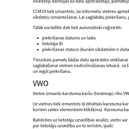
sniedzējs darbojas kā datu apstrādātājs, pamatoj
CCM19 tiek izmantots, lai informētu vietnes apme
sīkdatņu izmantošanai. Lai saglabātu piekrišanu,
Tālāk norādītie dati tiek automātiski reģistrēti:
piekrišanas datums un laiks
lietotāja ID
piekrišanas statuss (kurām sīkdatnēm ir dota
Tiesiskais pamats šādas datu apstrādes veikšanai 
saglabāšanai vietnes nodrošināšanas ietvarā. Ja š
un iegūt piekrišanu.
VWO
Vietne izmanto karstuma karšu (heatmap) rīku VWO 
Uz vietnes tiek izmantots tā dēvētais karstuma kar
kuriem saites elementiem klikšķina). Karstuma ka
Balstoties uz lietotāju uzvedības analīzi, vietni v
par lietotāju uzvedību un to ierīcēm, īpaši: