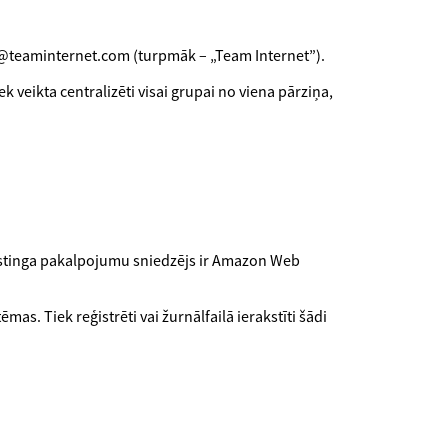
nfo@teaminternet.com (turpmāk – „Team Internet”).
k veikta centralizēti visai grupai no viena pārziņa,
hostinga pakalpojumu sniedzējs ir Amazon Web
as. Tiek reģistrēti vai žurnālfailā ierakstīti šādi