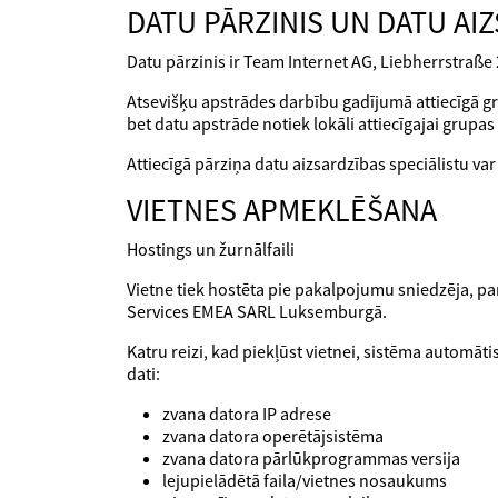
DATU PĀRZINIS UN DATU AIZ
Datu pārzinis ir Team Internet AG, Liebherrstraße
Atsevišķu apstrādes darbību gadījumā attiecīgā grup
bet datu apstrāde notiek lokāli attiecīgajai grupa
Attiecīgā pārziņa datu aizsardzības speciālistu va
VIETNES APMEKLĒŠANA
Hostings un žurnālfaili
Vietne tiek hostēta pie pakalpojumu sniedzēja, p
Services EMEA SARL Luksemburgā.
Katru reizi, kad piekļūst vietnei, sistēma automāti
dati:
zvana datora IP adrese
zvana datora operētājsistēma
zvana datora pārlūkprogrammas versija
lejupielādētā faila/vietnes nosaukums