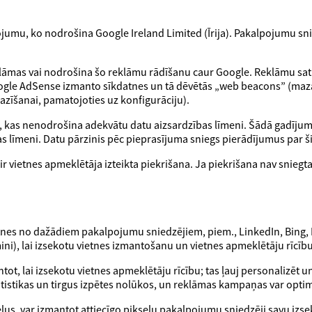
mu, ko nodrošina Google Ireland Limited (Īrija). Pakalpojumu sni
klāmas vai nodrošina šo reklāmu rādīšanu caur Google. Reklāmu sat
ogle AdSense izmanto sīkdatnes un tā dēvētās „web beacons” (maza
azīšanai, pamatojoties uz konfigurāciju).
īm, kas nenodrošina adekvātu datu aizsardzības līmeni. Šādā gadījumā
as līmeni. Datu pārzinis pēc pieprasījuma sniegs pierādījumus par
r vietnes apmeklētāja izteikta piekrišana. Ja piekrišana nav sniegt
atnes no dažādiem pakalpojumu sniedzējiem, piem., LinkedIn, Bing, 
ini), lai izsekotu vietnes izmantošanu un vietnes apmeklētāju rīcī
tot, lai izsekotu vietnes apmeklētāju rīcību; tas ļauj personalizēt un
atistikas un tirgus izpētes nolūkos, un reklāmas kampaņas var optim
seļus, var izmantot attiecīgo pikseļu pakalpojumu sniedzēji savu i