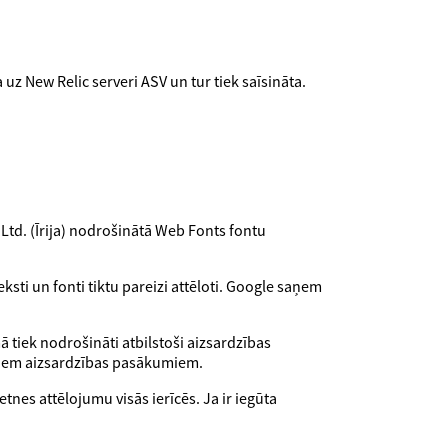
uz New Relic serveri ASV un tur tiek saīsināta.
 Ltd. (Īrija) nodrošinātā Web Fonts fontu
ksti un fonti tiktu pareizi attēloti. Google saņem
 tiek nodrošināti atbilstoši aizsardzības
 šiem aizsardzības pasākumiem.
nes attēlojumu visās ierīcēs. Ja ir iegūta