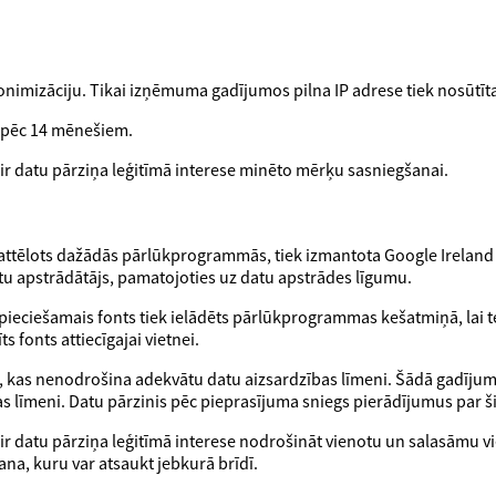
onimizāciju. Tikai izņēmuma gadījumos pilna IP adrese tiek nosūtīta 
i pēc 14 mēnešiem.
ir datu pārziņa leģitīmā interese minēto mērķu sasniegšanai.
cīgi attēlots dažādās pārlūkprogrammās, tiek izmantota Google Ireland
tu apstrādātājs, pamatojoties uz datu apstrādes līgumu.
epieciešamais fonts tiek ielādēts pārlūkprogrammas kešatmiņā, lai te
s fonts attiecīgajai vietnei.
īm, kas nenodrošina adekvātu datu aizsardzības līmeni. Šādā gadījumā
as līmeni. Datu pārzinis pēc pieprasījuma sniegs pierādījumus par
r datu pārziņa leģitīmā interese nodrošināt vienotu un salasāmu viet
šana, kuru var atsaukt jebkurā brīdī.