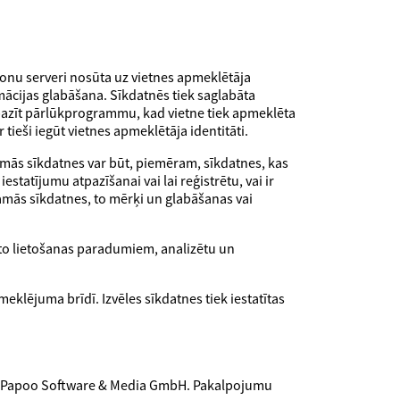
rsonu serveri nosūta uz vietnes apmeklētāja
mācijas glabāšana. Sīkdatnēs tiek saglabāta
atpazīt pārlūkprogrammu, kad vietne tiek apmeklēta
tieši iegūt vietnes apmeklētāja identitāti.
šamās sīkdatnes var būt, piemēram, sīkdatnes, kas
statījumu atpazīšanai vai lai reģistrētu, vai ir
šamās sīkdatnes, to mērķi un glabāšanas vai
i to lietošanas paradumiem, analizētu un
eklējuma brīdī. Izvēles sīkdatnes tiek iestatītas
na Papoo Software & Media GmbH. Pakalpojumu