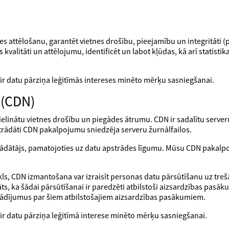
etnes attēlošanu, garantēt vietnes drošību, pieejamību un integritāt
alitāti un attēlojumu, identificēt un labot kļūdas, kā arī statistika
ir datu pārziņa leģitīmās intereses minēto mērķu sasniegšanai.
 (CDN)
lielinātu vietnes drošību un piegādes ātrumu. CDN ir sadalītu server
strādāti CDN pakalpojumu sniedzēja serveru žurnālfailos.
rādātājs, pamatojoties uz datu apstrādes līgumu. Mūsu CDN pakal
īkls, CDN izmantošana var izraisīt personas datu pārsūtīšanu uz tr
s, ka šādai pārsūtīšanai ir paredzēti atbilstoši aizsardzības pasāk
erādījumus par šiem atbilstošajiem aizsardzības pasākumiem.
ir datu pārziņa leģitīmā interese minēto mērķu sasniegšanai.