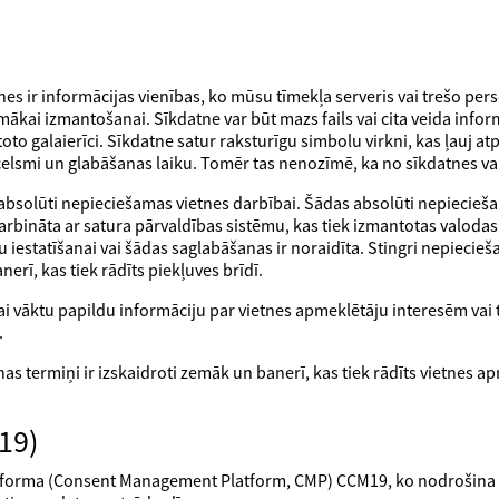
nes ir informācijas vienības, ko mūsu tīmekļa serveris vai trešo pe
kai izmantošanai. Sīkdatne var būt mazs fails vai cita veida infor
toto galaierīci. Sīkdatne satur raksturīgu simbolu virkni, kas ļauj 
zcelsmi un glabāšanas laiku. Tomēr tas nenozīmē, ka no sīkdatnes var 
ir absolūti nepieciešamas vietnes darbībai. Šādas absolūti nepiecie
arbināta ar satura pārvaldības sistēmu, kas tiek izmantotas valodas ie
 iestatīšanai vai šādas saglabāšanas ir noraidīta. Stingri nepiecie
erī, kas tiek rādīts piekļuves brīdī.
lai vāktu papildu informāciju par vietnes apmeklētāju interesēm va
.
s termiņi ir izskaidroti zemāk un banerī, kas tiek rādīts vietnes apm
.
19)
platforma (Consent Management Platform, CMP) CCM19, ko nodroši