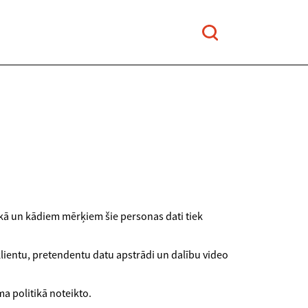
ī kā un kādiem mērķiem šie personas dati tiek
 klientu, pretendentu datu apstrādi un dalību video
a politikā noteikto.