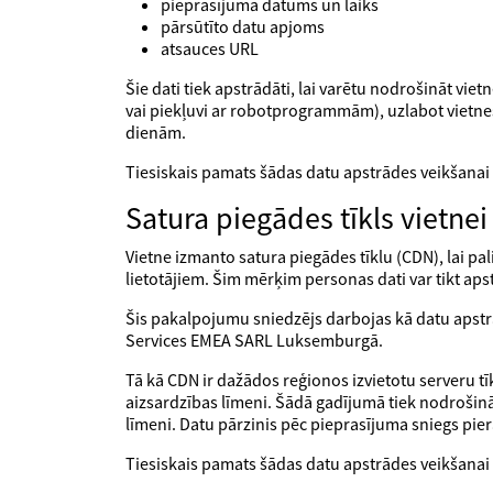
pieprasījuma datums un laiks
pārsūtīto datu apjoms
atsauces URL
Šie dati tiek apstrādāti, lai varētu nodrošināt vi
vai piekļuvi ar robotprogrammām), uzlabot vietnes kv
dienām.
Tiesiskais pamats šādas datu apstrādes veikšanai 
Satura piegādes tīkls vietnei
Vietne izmanto satura piegādes tīklu (CDN), lai pa
lietotājiem. Šim mērķim personas dati var tikt ap
Šis pakalpojumu sniedzējs darbojas kā datu apst
Services EMEA SARL Luksemburgā.
Tā kā CDN ir dažādos reģionos izvietotu serveru t
aizsardzības līmeni. Šādā gadījumā tiek nodrošināt
līmeni. Datu pārzinis pēc pieprasījuma sniegs pi
Tiesiskais pamats šādas datu apstrādes veikšanai 