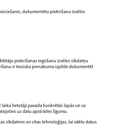
epieciešams, dokumentētu piekrišanu izvēles
klētāju piekrišanas iegūšanu izvēles sīkdatņu
krišanu ir tiesiska pienākuma izpilde dokumentēt
 laika lietotāji pavada konkrētās lapās un uz
tojoties uz datu apstrādes līgumu.
as sīkdatnes un citas tehnoloģijas, lai vāktu datus