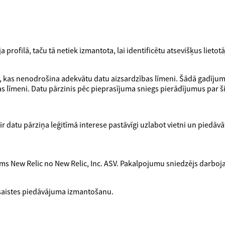
 profilā, taču tā netiek izmantota, lai identificētu atsevišķus lietot
īm, kas nenodrošina adekvātu datu aizsardzības līmeni. Šādā gadījumā
as līmeni. Datu pārzinis pēc pieprasījuma sniegs pierādījumus par
ir datu pārziņa leģitīmā interese pastāvīgi uzlabot vietni un piedā
ums New Relic no New Relic, Inc. ASV. Pakalpojumu sniedzējs darboj
ešsaistes piedāvājuma izmantošanu.