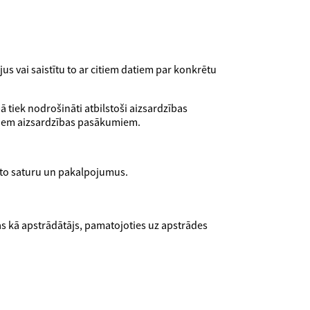
ājus vai saistītu to ar citiem datiem par konkrētu
 tiek nodrošināti atbilstoši aizsardzības
 šiem aizsardzības pasākumiem.
vāto saturu un pakalpojumus.
as kā apstrādātājs, pamatojoties uz apstrādes