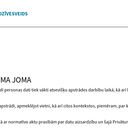
DZĪVESVEIDS
UMA JOMA
ādi personas dati tiek vākti atsevišķu apstrādes darbību laikā, kā ar
apstrādi, apmeklējot vietni, kā arī citos kontekstos, piemēram, par
ā ar normatīvo aktu prasībām par datu aizsardzību un šajā Privātum