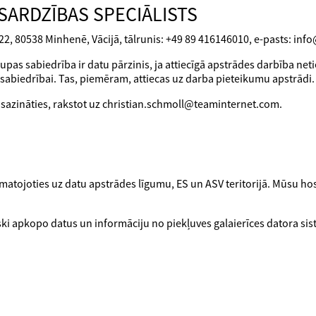
SARDZĪBAS SPECIĀLISTS
 22, 80538 Minhenē, Vācijā, tālrunis: +49 89 416146010, e-pasts: i
as sabiedrība ir datu pārzinis, ja attiecīgā apstrādes darbība netie
s sabiedrībai. Tas, piemēram, attiecas uz darba pieteikumu apstrādi.
r sazināties, rakstot uz christian.schmoll@teaminternet.com.
amatojoties uz datu apstrādes līgumu, ES un ASV teritorijā. Mūsu 
ski apkopo datus un informāciju no piekļuves galaierīces datora sistēm