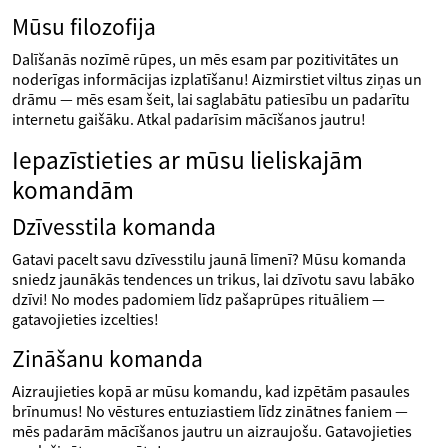
Mūsu filozofija
Dalīšanās nozīmē rūpes, un mēs esam par pozitivitātes un
noderīgas informācijas izplatīšanu! Aizmirstiet viltus ziņas un
drāmu — mēs esam šeit, lai saglabātu patiesību un padarītu
internetu gaišāku. Atkal padarīsim mācīšanos jautru!
Iepazīstieties ar mūsu lieliskajām
komandām
Dzīvesstila komanda
Gatavi pacelt savu dzīvesstilu jaunā līmenī? Mūsu komanda
sniedz jaunākās tendences un trikus, lai dzīvotu savu labāko
dzīvi! No modes padomiem līdz pašaprūpes rituāliem —
gatavojieties izcelties!
Zināšanu komanda
Aizraujieties kopā ar mūsu komandu, kad izpētām pasaules
brīnumus! No vēstures entuziastiem līdz zinātnes faniem —
mēs padarām mācīšanos jautru un aizraujošu. Gatavojieties