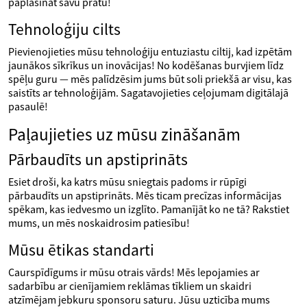
paplašināt savu prātu!
Tehnoloģiju cilts
Pievienojieties mūsu tehnoloģiju entuziastu ciltij, kad izpētām
jaunākos sīkrīkus un inovācijas! No kodēšanas burvjiem līdz
spēļu guru — mēs palīdzēsim jums būt soli priekšā ar visu, kas
saistīts ar tehnoloģijām. Sagatavojieties ceļojumam digitālajā
pasaulē!
Paļaujieties uz mūsu zināšanām
Pārbaudīts un apstiprināts
Esiet droši, ka katrs mūsu sniegtais padoms ir rūpīgi
pārbaudīts un apstiprināts. Mēs ticam precīzas informācijas
spēkam, kas iedvesmo un izglīto. Pamanījāt ko ne tā? Rakstiet
mums, un mēs noskaidrosim patiesību!
Mūsu ētikas standarti
Caurspīdīgums ir mūsu otrais vārds! Mēs lepojamies ar
sadarbību ar cienījamiem reklāmas tīkliem un skaidri
atzīmējam jebkuru sponsoru saturu. Jūsu uzticība mums