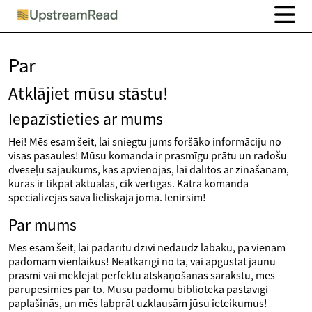
Par
Atklājiet mūsu stāstu!
Iepazīstieties ar mums
Hei! Mēs esam šeit, lai sniegtu jums foršāko informāciju no
visas pasaules! Mūsu komanda ir prasmīgu prātu un radošu
dvēseļu sajaukums, kas apvienojas, lai dalītos ar zināšanām,
kuras ir tikpat aktuālas, cik vērtīgas. Katra komanda
specializējas savā lieliskajā jomā. Ienirsim!
Par mums
Mēs esam šeit, lai padarītu dzīvi nedaudz labāku, pa vienam
padomam vienlaikus! Neatkarīgi no tā, vai apgūstat jaunu
prasmi vai meklējat perfektu atskaņošanas sarakstu, mēs
parūpēsimies par to. Mūsu padomu bibliotēka pastāvīgi
paplašinās, un mēs labprāt uzklausām jūsu ieteikumus!