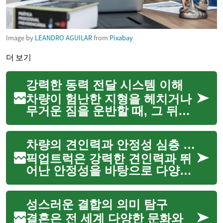
Image by
LEANDRO AGUILAR
from
Pixabay
더 보기
강력한 동력 전달 시스템 이해
차량이 험난한 지형을 헤치거나
무거운 짐을 운반할 때, 그 뒤에
는 정교하게 설계된 동력 전달
시스템이 작동하고 있습니다. 이
차량의 견인력과 안정성 심층 분석
시스템은 엔진에서 생성된 힘을
바퀴로 효율적으로 전달하여 차
픽업트럭은 강력한 견인력과 뛰
량이 다양한 작업과 환경에...
어난 안정성을 바탕으로 다양한
작업 환경에서 핵심적인 역할을
수행하는 차량입니다. 무거운 짐
성스러운 결합의 의미 탐구
을 운반하거나 대형 트레일러를
견인하는 데 특화되어 있으며,
결혼은 전 세계 다양한 문화와