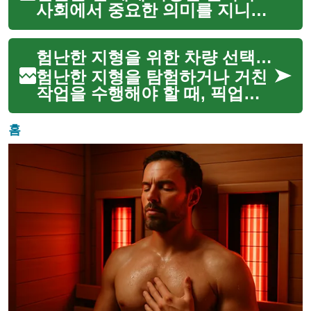
험난한 지형에서도 안정적인
사회에서 중요한 의미를 지니는
주...
인류의 보편적인 경험입니다. 이
는 두 개인이 함께 삶의 여정을
험난한 지형을 위한 차량 선택 가이드
시작하겠다는 공개적인 선언이
자 약속이며, 단순한 법적 절차
험난한 지형을 탐험하거나 거친
를 넘어 깊은 감정적, 정신적...
작업을 수행해야 할 때, 픽업트
럭은 강력하고 다재다능한 선택
지가 될 수 있습니다. 일반적인
홈
도로 주행을 넘어선 환경에서 최
적의 성능을 발휘하려면, 차량의
특정 기능과 설계가 중요합...