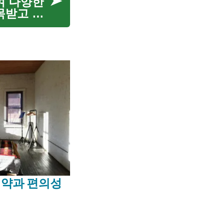
여 다양한
목받고 있
혹은 험난
절약과 편의성