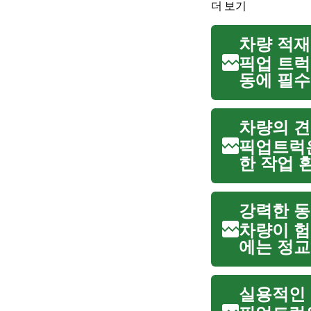
더 보기
차량 적재
픽업 트럭
동에 필수
탕으로 무
로는 이동
차량의 견
픽업트럭은
한 작업 
운 짐을 
으며, 험
강력한 동
차량이 험
에는 정교
이 시스템
여 차량이
실용적인 