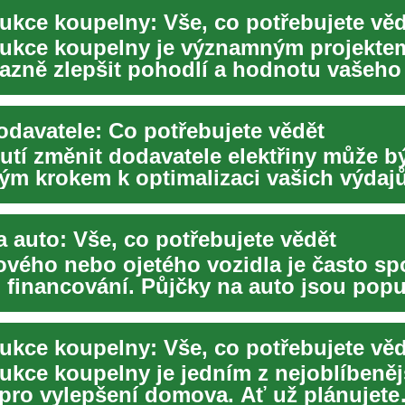
ukce koupelny: Vše, co potřebujete věd
ukce koupelny je významným projektem
azně zlepšit pohodlí a hodnotu vašeh
nu...
davatele: Co potřebujete vědět
tí změnit dodavatele elektřiny může b
m krokem k optimalizaci vašich výdajů
t nebo podni...
a auto: Vše, co potřebujete vědět
vého nebo ojetého vozidla je často sp
 financování. Půjčky na auto jsou popu
ak ...
ukce koupelny: Vše, co potřebujete věd
ukce koupelny je jedním z nejoblíbeněj
 pro vylepšení domova. Ať už plánujete