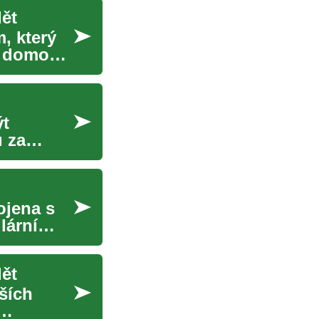
ět
, který
o domova.
ýt
 za
ojena s
lární
ět
ších