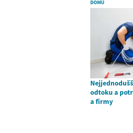
DOMŮ
Nejjednodušš
odtoku a pot
a firmy