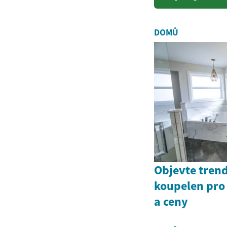
kompletn
DOMŮ
Objevte tren
koupelen pro
a ceny