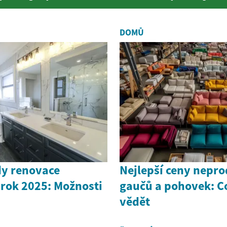
í přestavbu...
DOMŮ
dy renovace
Nejlepší ceny nepr
 rok 2025: Možnosti
gaučů a pohovek: C
vědět