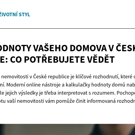
ŽIVOTNÍ STYL
DNOTY VAŠEHO DOMOVA V ČES
E: CO
POTŘEBUJETE VĚDĚT
emovitosti v České republice je klíčové rozhodnutí, které o
ání. Moderní online nástroje a kalkulačky hodnoty domů nabí
le jejich výsledky je třeba interpretovat s rozumem. Pochop
otu vaší nemovitosti vám pomůže činit informovaná rozhod