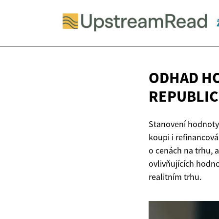
ODHAD HO
REPUBLIC
Stanovení hodnoty n
koupi i refinancov
o cenách na trhu, a
ovlivňujících hodn
realitním trhu.