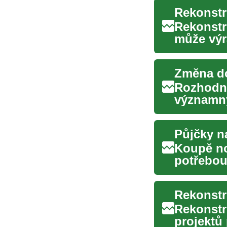
Rekonstr
Rekonstr
může výr
Ať už plá
Změna do
Rozhodnu
významný
domácnos
Půjčky n
Koupě no
potřebou
způsob, j
Rekonstr
Rekonstr
projektů