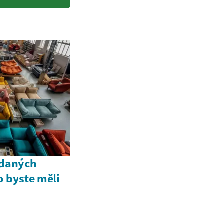
odaných
o byste měli