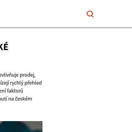
KÉ
vlivňuje prodej,
zejí rychlý přehled
ení faktorů
nutí na českém