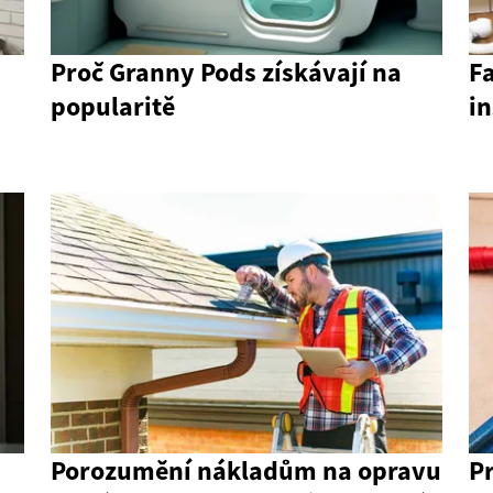
Proč Granny Pods získávají na
Fa
popularitě
in
Porozumění nákladům na opravu
Pr