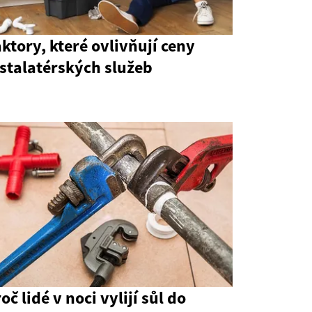
ktory, které ovlivňují ceny
stalatérských služeb
oč lidé v noci vylijí sůl do