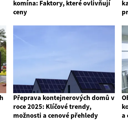
komína: Faktory, které ovlivňují
ka
ceny
pr
ch
Přeprava kontejnerových domů v
O
roce 2025: Klíčové trendy,
k
možnosti a cenové přehledy
a