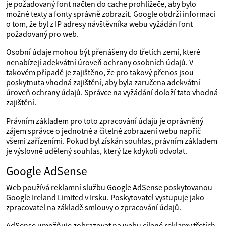
je požadovaný font načten do cache prohlížeče, aby bylo
možné texty a fonty správně zobrazit. Google obdrží informaci
o tom, že byl z IP adresy návštěvníka webu vyžádán font
požadovaný pro web.
Osobní údaje mohou být přenášeny do třetích zemí, které
nenabízejí adekvátní úroveň ochrany osobních údajů. V
takovém případě je zajištěno, že pro takový přenos jsou
poskytnuta vhodná zajištění, aby byla zaručena adekvátní
úroveň ochrany údajů. Správce na vyžádání doloží tato vhodná
zajištění.
Právním základem pro toto zpracování údajů je oprávněný
zájem správce o jednotné a čitelné zobrazení webu napříč
všemi zařízeními. Pokud byl získán souhlas, právním základem
je výslovně udělený souhlas, který lze kdykoli odvolat.
Google AdSense
Web používá reklamní službu Google AdSense poskytovanou
Google Ireland Limited v Irsku. Poskytovatel vystupuje jako
zpracovatel na základě smlouvy o zpracování údajů.
AdSense umožňuje zobrazovat na webu cílené reklamy třetích