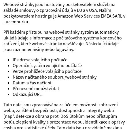
Webové stránky jsou hostovány poskytovatelem služeb na
základě smlouvy o zpracování údajů v EU a v USA. Naším
poskytovatelem hostingu je Amazon Web Services EMEA SARL v
Lucemburku.
Při každém přístupu na webové stránky systém automaticky
ukládá údaje a informace z počítačového systému koncového
zařízení, které webové stránky navštěvuje. Následující údaje
jsou zaznamenávány nebo logovány:
IP adresa volajícího počítače
Operační systém volajícího počítače
Verze prohlížeče volajícího počítače
Název načítaného souboru/webové stránky
Datum a čas načtení
Přenesené množství dat
Odkazující URL
Tato data jsou zpracovávána za účelem možnosti zobrazení
webu, zajištění bezpečnosti, dostupnosti a integrity webu
(např. detekce a obrana proti DoS útokům nebo přístupům
botů), zlepšení kvality a prezentace webu, identifikace a opravy
chyb a pro statistické účely. Tato data jsou pravidelně mazána