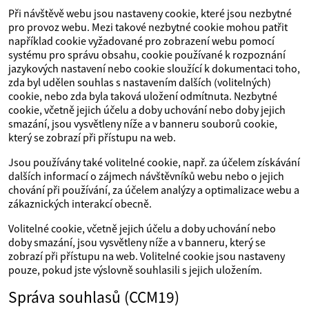
Při návštěvě webu jsou nastaveny cookie, které jsou nezbytné
pro provoz webu. Mezi takové nezbytné cookie mohou patřit
například cookie vyžadované pro zobrazení webu pomocí
systému pro správu obsahu, cookie používané k rozpoznání
jazykových nastavení nebo cookie sloužící k dokumentaci toho,
zda byl udělen souhlas s nastavením dalších (volitelných)
cookie, nebo zda byla taková uložení odmítnuta. Nezbytné
cookie, včetně jejich účelu a doby uchování nebo doby jejich
smazání, jsou vysvětleny níže a v banneru souborů cookie,
který se zobrazí při přístupu na web.
Jsou používány také volitelné cookie, např. za účelem získávání
dalších informací o zájmech návštěvníků webu nebo o jejich
chování při používání, za účelem analýzy a optimalizace webu a
zákaznických interakcí obecně.
Volitelné cookie, včetně jejich účelu a doby uchování nebo
doby smazání, jsou vysvětleny níže a v banneru, který se
zobrazí při přístupu na web. Volitelné cookie jsou nastaveny
pouze, pokud jste výslovně souhlasili s jejich uložením.
Správa souhlasů (CCM19)