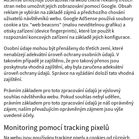
stran nebo umožnit jejich zobrazování pomocí Google. Obsah
reklam je vybírán na základě zájmů a předchozího chování
uživatelů návštěvníků webu. Google AdSense používá soubory
cookie a tzv. "web beacons" (malou neviditelnou grafiku) a
otisky zařízení (device fingerprints), které lze použít k
rozpoznání koncových zařízení na základě jejich konfigurace.
Osobní údaje mohou být přenášeny do třetích zemí, které
nenabízejí adekvátní úroveň ochrany osobních údajů. V
takovém případě je zajištěno, že pro takový přenos jsou
poskytnuta vhodná zajištění, aby byla zaručena adekvátní
úroveň ochrany údajů. Správce na vyžádání doloží tato vhodná
zajištění.
Právním základem pro toto zpracování údajů je výslovný
souhlas návštěvníka webu. Pokud souhlas nebyl udělen,
právním základem pro toto zpracování údajů je náš oprávněný
zájem; naším převažujícím oprávněným zájmem jsou výše
uvedené účely.
Monitoring pomocí tracking pixelů
Na webu jsou používány tracking pixely a cookies od různých