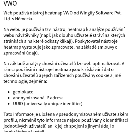
VWO
Web používá nástroj heatmap VWO od Wingify Software Pvt.
Ltd. v Německu.
Na webu je používán tzv. nástroj heatmap k analýze používání
webu návštěvníky (např. jak dlouho uživatelé stráví na kterých
stránkách a na které odkazy klikají). Poskytovatel nástroje
heatmap vystupuje jako zpracovatel na základě smlouvy o
zpracování údajů.
Na základě analýzy chování uživatelů lze web optimalizovat. V
rámci používání nástroje heatmap jsou k získávání dat o
chování uživatelů a jejich zařízeních používány cookie a jiné
technologie, zejména:
geolokace
anonymizovaná IP adresa
UUID (universally unique identifier).
Tato informace je uložena v pseudonymizovaném uživatelském
profilu, nicméně tyto informace nejsou používány k identifikaci
jednotlivých uživatelů ani k jejich spojení s jinými údaji o
konkrétním uživateli.