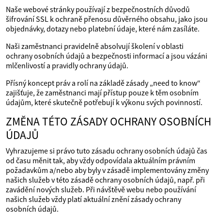
Naše webové stránky používají z bezpečnostních důvodů
šifrování SSL k ochraně přenosu důvěrného obsahu, jako jsou
objednávky, dotazy nebo platební údaje, které nám zasíláte.
Naši zaměstnanci pravidelně absolvují školení v oblasti
ochrany osobních údajů a bezpečnosti informací a jsou vázáni
mlčenlivostí a pravidly ochrany údajů.
Přísný koncept práv a rolí na základě zásady „need to know“
zajišťuje, že zaměstnanci mají přístup pouze k těm osobním
údajům, které skutečně potřebují k výkonu svých povinností.
ZMĚNA TÉTO ZÁSADY OCHRANY OSOBNÍCH
ÚDAJŮ
Vyhrazujeme si právo tuto zásadu ochrany osobních údajů čas
od času měnit tak, aby vždy odpovídala aktuálním právním
požadavkům a/nebo aby byly v zásadě implementovány změny
našich služeb v této zásadě ochrany osobních údajů, např. při
zavádění nových služeb. Při návštěvě webu nebo používání
našich služeb vždy platí aktuální znění zásady ochrany
osobních údajů.