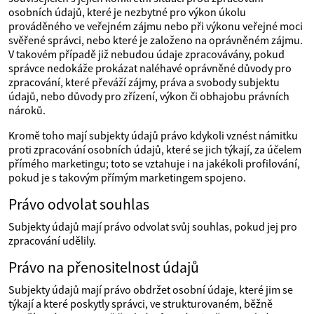
osobních údajů, které je nezbytné pro výkon úkolu
prováděného ve veřejném zájmu nebo při výkonu veřejné moci
svěřené správci, nebo které je založeno na oprávněném zájmu.
V takovém případě již nebudou údaje zpracovávány, pokud
správce nedokáže prokázat naléhavé oprávněné důvody pro
zpracování, které převáží zájmy, práva a svobody subjektu
údajů, nebo důvody pro zřízení, výkon či obhajobu právních
nároků.
Kromě toho mají subjekty údajů právo kdykoli vznést námitku
proti zpracování osobních údajů, které se jich týkají, za účelem
přímého marketingu; toto se vztahuje i na jakékoli profilování,
pokud je s takovým přímým marketingem spojeno.
Právo odvolat souhlas
Subjekty údajů mají právo odvolat svůj souhlas, pokud jej pro
zpracování udělily.
Právo na přenositelnost údajů
Subjekty údajů mají právo obdržet osobní údaje, které jim se
týkají a které poskytly správci, ve strukturovaném, běžně