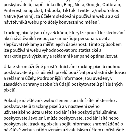
poskytovatelů, např. LinkedIn, Bing, Meta, Google, Outbrain,
Pinterest, Snapchat, Taboola, TikTok, Twitter a/nebo Yahoo
Native (Gemini), za účelem sledování používání webu a akcí
návštěvníků webu pro účely konverzního měření.
Tracking pixely jsou úryvek kódu, který lze použít ke sledování
akcí návštěvníků webu, což umožňuje personalizovat a
zlepšovat reklamy a měřit jejich úspěšnost. Tímto způsobem
lze používání webu vyhodnocovat pro statistické a
marketingové výzkumy a reklamní kampaně optimalizovat.
Údaje shromážděné prostřednictvím tracking pixelů mohou
poskytovatelé příslušných pixelů používat pro vlastní sledovací
a reklamní účely. Podrobnější informace jsou uvedeny v
zásadách ochrany osobních údajů poskytovatelů příslušných
pixelů.
Pokud je návštěvník webu členem sociální sítě některého z
poskytovatelů tracking pixelů a v nastavení svého
uživatelského účtu u této sociální sítě poskytl příslušnému
poskytovateli svolení, může poskytovatel sociální sítě nebo
poskytovatel tracking pixelu spojit informace shromážděné o
návštěvě webu s přidruženým uživatelským účtem u příslušné