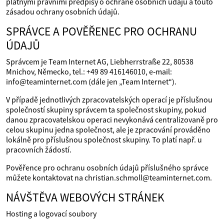
platnými právními předpisy o ochraně osobních údajů a touto
zásadou ochrany osobních údajů.
SPRÁVCE A POVĚŘENEC PRO OCHRANU
ÚDAJŮ
Správcem je Team Internet AG, Liebherrstraße 22, 80538
Mnichov, Německo, tel.: +49 89 416146010, e‑mail:
info@teaminternet.com (dále jen „Team Internet“).
V případě jednotlivých zpracovatelských operací je příslušnou
společností skupiny správcem ta společnost skupiny, pokud
danou zpracovatelskou operaci nevykonává centralizovaně pro
celou skupinu jedna společnost, ale je zpracování prováděno
lokálně pro příslušnou společnost skupiny. To platí např. u
pracovních žádostí.
Pověřence pro ochranu osobních údajů příslušného správce
můžete kontaktovat na christian.schmoll@teaminternet.com.
NÁVŠTĚVA WEBOVÝCH STRÁNEK
Hosting a logovací soubory