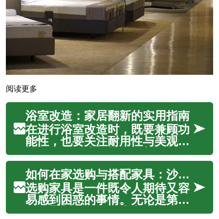
阅读更多
浴室改造：家居翻新的实用指南
在进行浴室改造时，既要兼顾功
能性，也要关注耐用性与美观
性。无论是小规模的更新，还是
全面的重装修，都涉及布局调
如何在家选购与搭配家具：沙发与桌子的实用指南
整、防水处理、材料选择和管线
改造等关键环节。本文针对常见
选购家具是一件既令人期待又容
问题提供实用建议，帮助你在计
易感到困惑的事情。无论是第一
划、选材、施工到维护各阶段做
次布置新居，还是为老房子做一