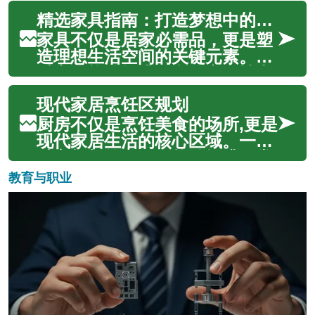
出明智决定，提...
次更新，合适的家具不仅影响居
精选家具指南：打造梦想中的温馨家园
住舒适度，也直接关系到空间功
能与视觉美感。本文将从选购要
家具不仅是居家必需品，更是塑
点、促销与特卖判断、清仓商品
造理想生活空间的关键元素。优
的利弊、沙发挑选要点以及桌子
质家具能够提升居所的实用性和
选择指南五...
美观度，同时为日常生活带来舒
现代家居烹饪区规划
适与便利。本文将深入探讨家具
选购的核心要素，包括材质、品
厨房不仅是烹饪美食的场所,更是
牌、价格和保养等方面，帮助您
现代家居生活的核心区域。一个
做出明智的选择，创造一个既温
精心规划的烹饪区能够提升日常
馨又舒适的...
生活品质,兼顾实用功能与视觉美
教育与职业
感。从空间布局到材料选择,从储
物方案到照明设计,每个细节都影
响着厨房的整体使用体验。本文
将深入探讨现代厨房设计的关键
要...