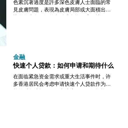
色素沉著過度是許多深色皮膚人士面臨的常
見皮膚問題，表現為皮膚局部或大面積出現
比周圍膚色更深的斑點或色塊。這種情況可
能由多種因素引起，包括陽光曝曬、荷爾蒙
變化、炎症後反應或皮膚損傷。隨著醫學美
容技...
金融
快速个人贷款：如何申请和期待什么
在面临紧急资金需求或重大生活事件时，许
多香港居民会考虑申请快速个人贷款作为可
能的财务选择。了解申请流程、一般资格要
求及潜在风险非常重要。本文将客观介绍快
速个人贷款的基本申请步骤、典型审批时
间、常...