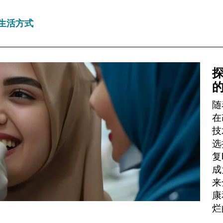
生活方式
探
随
在
技
选
复
成
来
康
烂