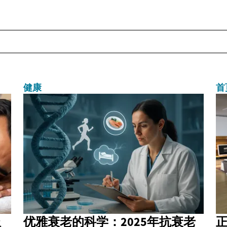
健康
首
服
优雅衰老的科学：2025年抗衰老
正