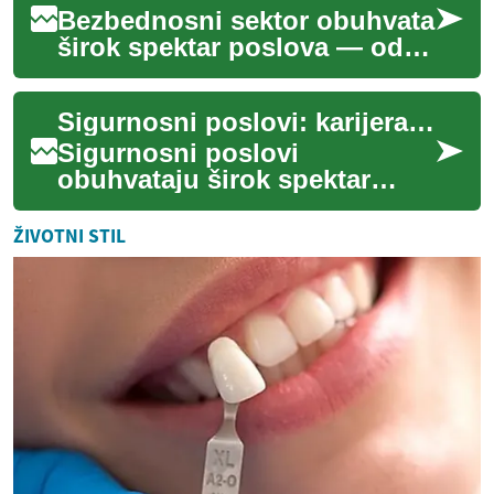
Bezbednosni sektor obuhvata
širok spektar poslova — od
fizičke zaštite i upravljanja
rizicima do specijalizovanih
Sigurnosni poslovi: karijera, obuka i mogućnosti u Švajcarskoj
IT ...
Sigurnosni poslovi
obuhvataju širok spektar
uloga — od fizičke zaštite
objekata do digitalne zaštite
ŽIVOTNI STIL
informacionih si...