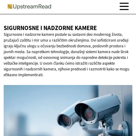
SIGURNOSNE I
NADZORNE KAMERE
Sigurnosne i nadzorne kamere postale su sastavni deo modernog života,
pružajući zaštitu i mir uma u različitim okruženjima. Ovi sofisticirani uređaji
igraju ključnu ulogu u očuvanju bezbednosti domova, poslovnih prostora i
javnih mesta. Sa napretkom tehnologije, današnji sistemi kamera nude širok
spektar mogućnosti, od osnovnog snimanja do napredne detekcije pokreta i
veštačke inteligencije. U ovom članku ćemo istražiti različite aspekte
sigurnosnih i nadzornih kamera, njihove prednosti i razmotriti kako se mogu
efikasno implementirati.