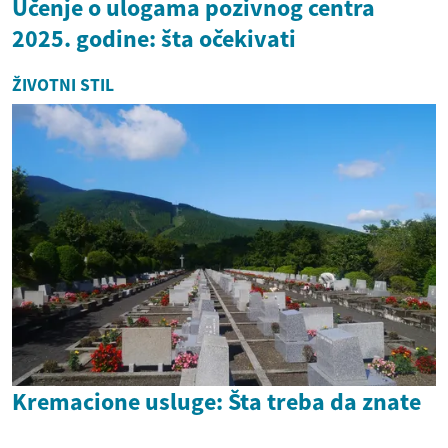
Učenje o ulogama pozivnog centra
2025. godine: šta očekivati
ŽIVOTNI STIL
Kremacione usluge: Šta treba da znate