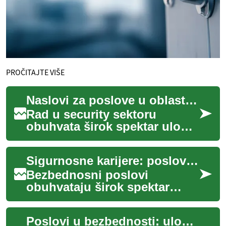
PROČITAJTE VIŠE
Naslovi za poslove u oblasti sigurnosti i bezbednosti
Rad u security sektoru
obuhvata širok spektar uloga
— od fizičke zaštite preko
kontrole pristupa do rada u
Sigurnosne karijere: poslovi u zaštiti i odbrani
oblasti cy...
Bezbednosni poslovi
obuhvataju širok spektar
zanimanja — od fizičke
zaštite lica i imovine do
Poslovi u bezbednosti: uloge, zahtevi i prilike u Belgiji
digitalne odbrane i str...