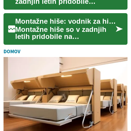
zadnjih letih pridobile
pozornost kot hiter,
kakovosten in estetsko
Montažne hiše: vodnik za hitro in trajnostno gradnjo
prilagodljiv način gra...
Montažne hiše so v zadnjih
letih pridobile na
prepoznavnosti kot hitrejša in
pogosto cenejša alternativa
DOMOV
klasičnemu g...