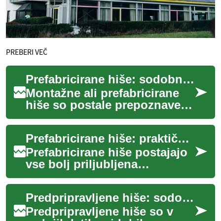
PREBERI VEČ
Prefabricirane hiše: sodobna izbira za hitro, kakovostno gradnjo
Montažne ali prefabricirane
hiše so postale prepoznaven
način gradnje za tiste, ki
cenijo hitrost, predvidljivost
Prefabricirane hiše: praktičen vodnik za prihodnje lastnike
in ...
Prefabricirane hiše postajajo
vse bolj priljubljena
alternativa klasični gradnji
zaradi krajšega časa
Predpripravljene hiše: sodoben in učinkovit pristop k bivanju
postavitve, mož...
Predpripravljene hiše so v