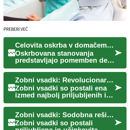
PREBERI VEČ
Celovita oskrba v domačem okolju
Oskrbovana stanovanja
predstavljajo pomemben del
možnosti za starejše, ki si
želijo ohraniti samostojnost
Zobni vsadki: Revolucionarna rešitev za nadomestitev manjkajočih zob
in udobje l...
Zobni vsadki so postali ena
izmed najbolj priljubljenih in
učinkovitih rešitev za
nadomestitev manjkajočih
Zobni vsadki: Sodobna rešitev za nadomestitev manjkajočih zob
zob. Ta in...
Zobni vsadki so postali
priljubljena in učinkovita