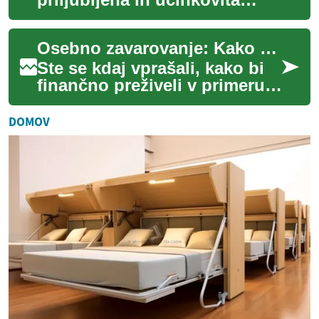
rešitev za nadomestitev
manjkajočih zob. Ta sodobna
Osebno zavarovanje: Kako zaščititi svoje premoženje in prihodnost
zobozdravstven...
Ste se kdaj vprašali, kako bi
finančno preživeli v primeru
nesreče, bolezni ali
nepričakovane izgube?
DOMOV
Osebno zavarova...