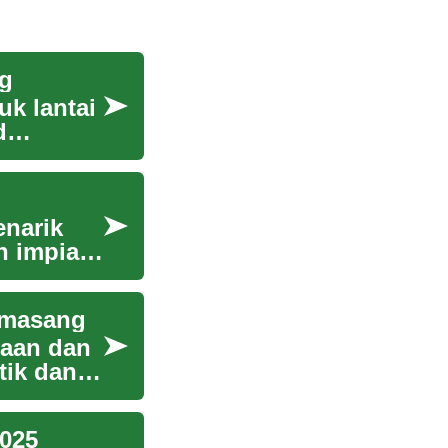
g
uk lantai
d
enarik
ah impian
emasang
naan dan
tik dan
025