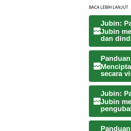
BACA LEBIH LANJUT
Jubin: 
Jubin me
dan dind
lamanya.
Panduan
Mencipta
secara vi
ramai pem
Jubin: 
Jubin me
pengubah
fungsi pr
Panduan