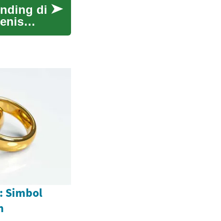
inding di
jenis
: Simbol
n