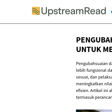
PENGUBAH
UNTUK M
Pengubahsuaian d
lebih fungsional d
sesuai, dan pelak
meningkatkan nilai
efisien. Artikel i
termasuk perancang