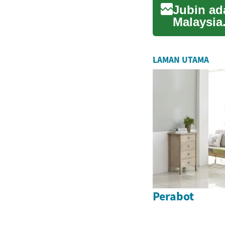
Jubin ad
Malaysia.
jubin y...
LAMAN UTAMA
Perabot