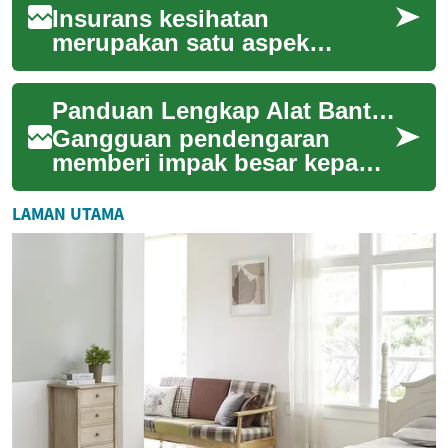
Insurans kesihatan
merupakan satu aspek
penting dalam pengurusan
kewangan dan kesejahteraan
Panduan Lengkap Alat Bantuan Dengar untuk Warga Emas di Malaysia
diri. Ia bukan sahaja mem...
Gangguan pendengaran
memberi impak besar kepada
kualiti hidup; alat bantuan
dengar dapat membantu
LAMAN UTAMA
memulihkan komunika...