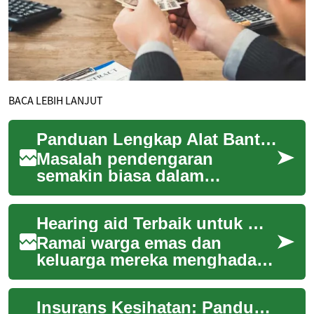
BACA LEBIH LANJUT
Panduan Lengkap Alat Bantu Dengar untuk Warga Emas di Malaysia
Masalah pendengaran
semakin biasa dalam
kalangan warga emas, dan
alat bantu dengar boleh
Hearing aid Terbaik untuk Warga Emas di Malaysia: Panduan Lengkap
meningkatkan kualiti hidup
d...
Ramai warga emas dan
keluarga mereka menghadapi
cabaran bila bunyi menjadi
samar—perbualan sukar
Insurans Kesihatan: Panduan Lengkap untuk Perlindungan Perubatan
difahami, TV dipasan...