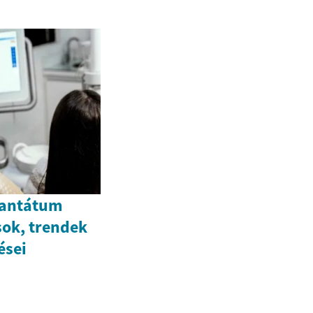
lantátum
sok, trendek
ései