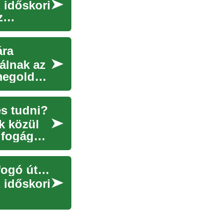
 időskori
z
ára
álnak az
megoldás
s tudni?
k közül
 fogágy
Fogászati implantátumok az idősek számára: Átfogó útmutató
 időskori