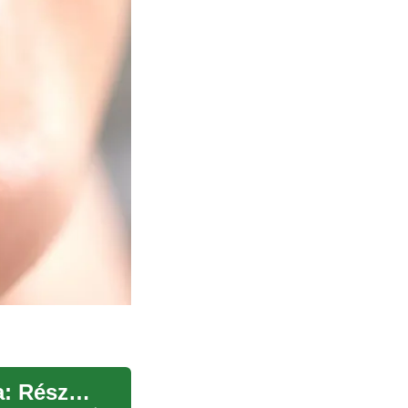
Fogászati implantátumok az időskorúak számára: Részletes útmutató