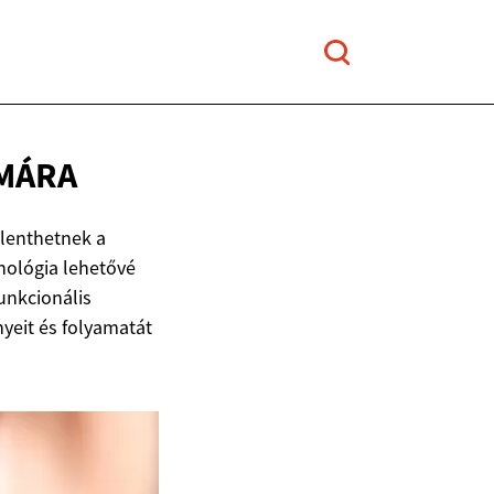
MÁRA
elenthetnek a
nológia lehetővé
unkcionális
yeit és folyamatát