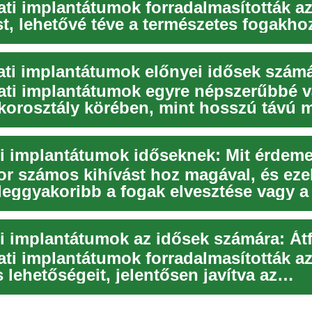
ati implantátumok forradalmasították az
st, lehetővé téve a természetes fogakho
un...
ati implantátumok előnyei idősek szám
ati implantátumok egyre népszerűbbé v
korosztály körében, mint hosszú távú 
...
i implantátumok időseknek: Mit érdeme
or számos kihívást hoz magával, és eze
 leggyakoribb a fogak elvesztése vagy a
..
ati implantátumok forradalmasították az
 lehetőségeit, jelentősen javítva az
éget ...