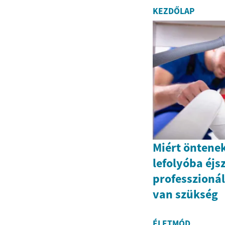
KEZDŐLAP
Miért öntenek
lefolyóba éjs
professzionál
van szükség
ÉLETMÓD