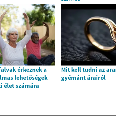
falvak érkeznek a
Mit kell tudni az ar
almas lehetőségek
gyémánt árairól
ti élet számára