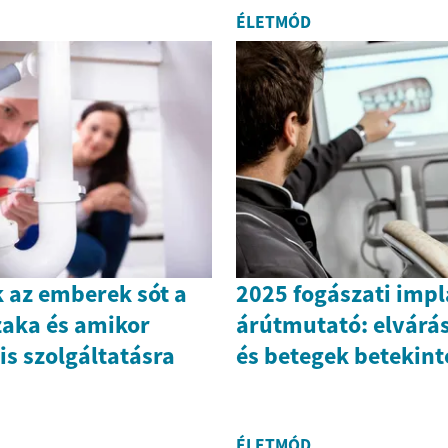
ÉLETMÓD
 az emberek sót a
2025 fogászati imp
zaka és amikor
árútmutató: elvárá
is szolgáltatásra
és betegek betekint
ÉLETMÓD