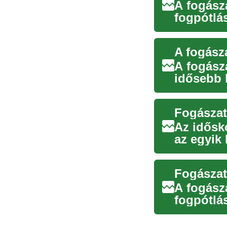
A fogász
fogpótlá
hasonló f
A fogász
A fogász
idősebb 
a hiányzó
Fogászat
Az idősk
az egyik
betegség.
A fogász
fogpótlás
életminős