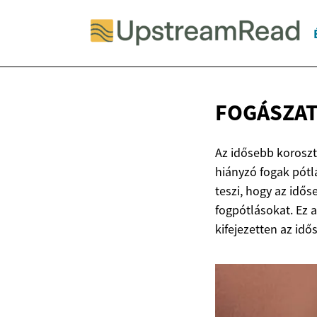
FOGÁSZA
Az idősebb koroszt
hiányzó fogak pótl
teszi, hogy az idő
fogpótlásokat. Ez 
kifejezetten az id