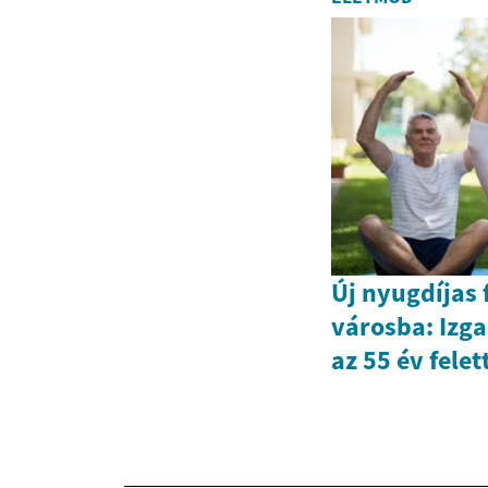
Új nyugdíjas 
városba: Izg
az 55 év felet