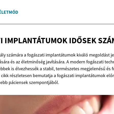
ÉLETMÓD
TI IMPLANTÁTUMOK
IDŐSEK SZÁ
ály számára a fogászati implantátumok kiváló megoldást j
ására és az életminőség javítására. A modern fogászati tech
sebbek is élvezhessék a stabil, természetes megjelenésű és f
a cikk részletesen bemutatja a fogászati implantátumok előn
ősebb páciensek szempontjából.