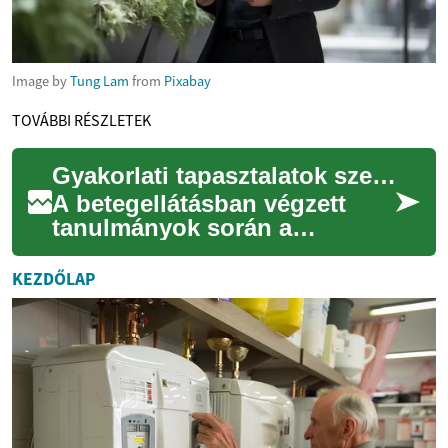
Image by
Tung Lam
from
Pixabay
TOVÁBBI RÉSZLETEK
Gyakorlati tapasztalatok szerepe a betegellátásban végzett tanulmányok során
A betegellátásban végzett
tanulmányok során a
gyakorlati tapasztalatok
kulcsfontosságúak a szakmai
KEZDŐLAP
készségek kialakul...