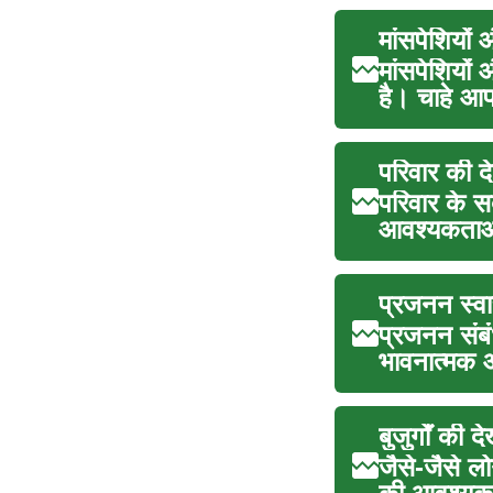
मांसपेशियों
मांसपेशियों 
है। चाहे आप
परिवार की द
परिवार के स
आवश्यकताओं व
प्रजनन स्वा
प्रजनन संबं
भावनात्मक औ
बुजुर्गों क
जैसे-जैसे लो