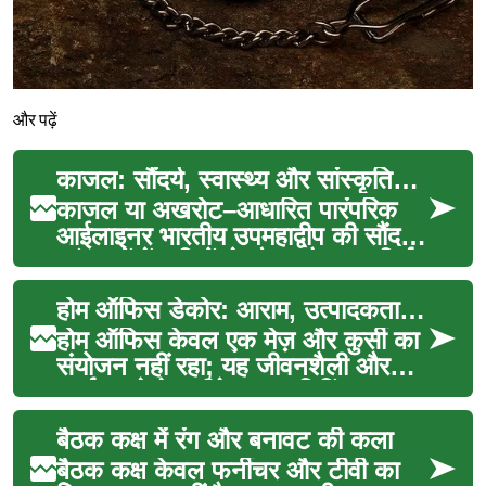
और पढ़ें
काजल: सौंदर्य, स्वास्थ्य और सांस्कृतिक पहचान
काजल या अखरोट–आधारित पारंपरिक
आईलाइनर भारतीय उपमहाद्वीप की सौंदर्य
परंपराओं में सदियों से मौजूद है। यह सिर्फ
सजावट का...
होम ऑफिस डेकोर: आराम, उत्पादकता और संस्कृति
होम ऑफिस केवल एक मेज़ और कुर्सी का
संयोजन नहीं रहा; यह जीवनशैली और
कार्य करने के तरीके का प्रतिबिंब बन
चुका है। पिछले...
बैठक कक्ष में रंग और बनावट की कला
बैठक कक्ष केवल फर्नीचर और टीवी का