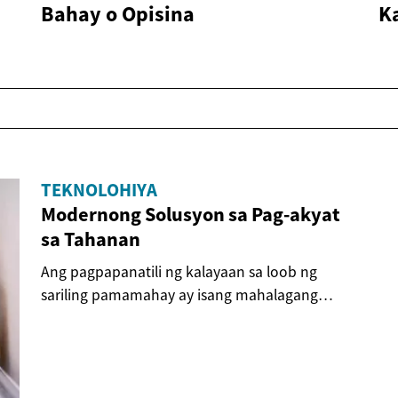
Bahay o Opisina
K
TEKNOLOHIYA
Modernong Solusyon sa Pag-akyat
sa Tahanan
Ang pagpapanatili ng kalayaan sa loob ng
sariling pamamahay ay isang mahalagang
aspeto ng buhay,...