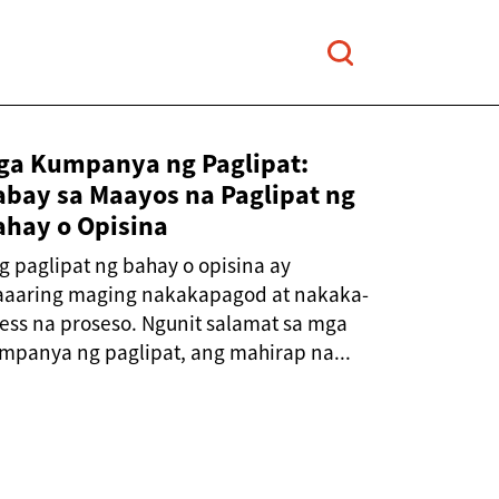
ga Kumpanya ng Paglipat:
abay sa Maayos na Paglipat ng
ahay o Opisina
g paglipat ng bahay o opisina ay
aaring maging nakakapagod at nakaka-
ress na proseso. Ngunit salamat sa mga
mpanya ng paglipat, ang mahirap na...