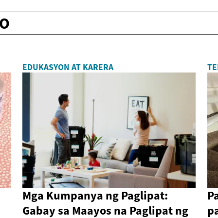
LO
EDUKASYON AT KARERA
TE
Mga Kumpanya ng Paglipat:
Pa
Gabay sa Maayos na Paglipat ng
pa