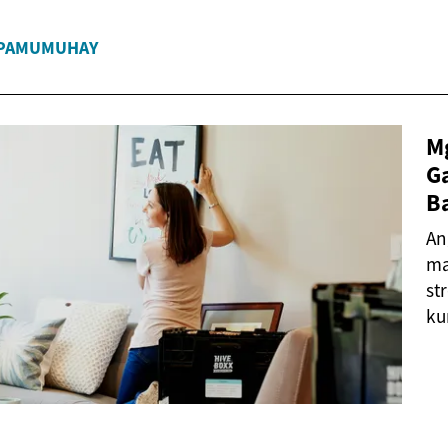
PAMUMUHAY
M
G
B
An
ma
st
ku