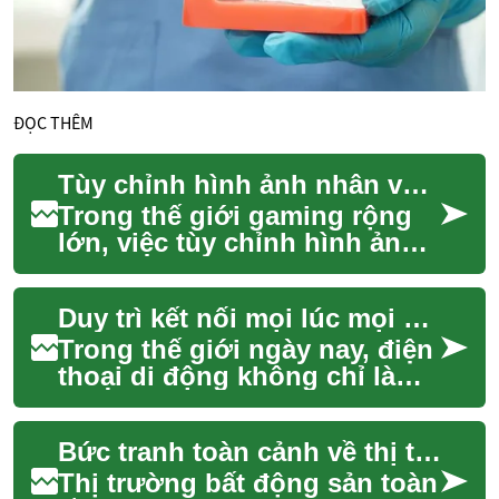
ĐỌC THÊM
Tùy chỉnh hình ảnh nhân vật ảo của bạn
Trong thế giới gaming rộng
lớn, việc tùy chỉnh hình ảnh
nhân vật ảo không chỉ là một
tính năng phụ mà đã trở
Duy trì kết nối mọi lúc mọi nơi
thành mộ...
Trong thế giới ngày nay, điện
thoại di động không chỉ là
một thiết bị liên lạc mà còn là
cổng kết nối chính của
Bức tranh toàn cảnh về thị trường bất động sản
chúng...
Thị trường bất động sản toàn