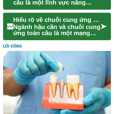
cầu là một lĩnh vực năng
động và phức tạp, có ảnh
hưởng sâu rộng đến nền
Hiểu rõ về chuỗi cung ứng và hậu cần
kinh tế và tài ...
Ngành hậu cần và chuỗi cung
ứng toàn cầu là một mạng
lưới phức tạp, kết nối hàng tỷ
sản phẩm từ nhà sản xuất
LỐI SỐNG
đến ngườ...