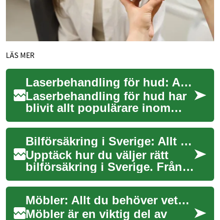
LÄS MER
Laserbehandling för hud: Allt du behöver veta
Laserbehandling för hud har
blivit allt populärare inom
skönhetsindustrin de senaste
åren. Denna avancerade
Bilförsäkring i Sverige: Allt du behöver veta
metod erb...
Upptäck hur du väljer rätt
bilförsäkring i Sverige. Från
grundläggande krav till
avancerade tillägg, denna
Möbler: Allt du behöver veta om sovrum och sängar
guide hjäl...
Möbler är en viktig del av