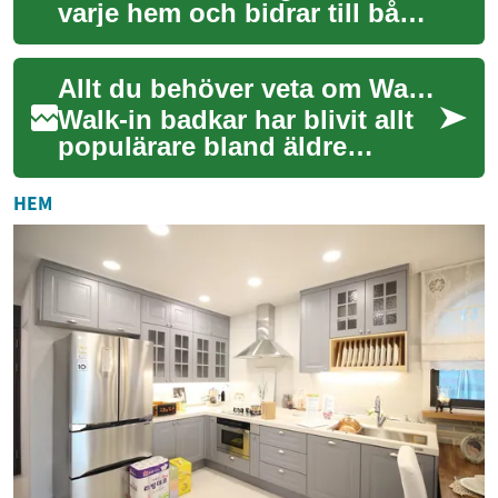
varje hem och bidrar till både
funktion och estetik. När det
gäller sovrummet är sängen
Allt du behöver veta om Walk-in badkar för seniorer
ut...
Walk-in badkar har blivit allt
populärare bland äldre
personer som vill kunna bada
säkert och bekvämt i sitt eget
HEM
hem...