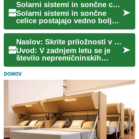
Solarni sistemi in sončne celice: praktičen vodnik
stanovanjske ...
Solarni sistemi in sončne
celice postajajo vedno bolj
pogosta rešitev za
proizvajanje električne
Naslov: Skrite priložnosti v nakupu nepremičnin na dražbah
energije doma in v p...
Uvod: V zadnjem letu se je
število nepremičninskih
dražb v Sloveniji povečalo za
15%. Ta trend odpira nove
DOMOV
možnosti z...