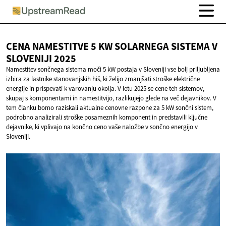
CENA NAMESTITVE 5 KW SOLARNEGA SISTEMA V
SLOVENIJI 2025
Namestitev sončnega sistema moči 5 kW postaja v Sloveniji vse bolj priljubljena
izbira za lastnike stanovanjskih hiš, ki želijo zmanjšati stroške električne
energije in prispevati k varovanju okolja. V letu 2025 se cene teh sistemov,
skupaj s komponentami in namestitvijo, razlikujejo glede na več dejavnikov. V
tem članku bomo raziskali aktualne cenovne razpone za 5 kW sončni sistem,
podrobno analizirali stroške posameznih komponent in predstavili ključne
dejavnike, ki vplivajo na končno ceno vaše naložbe v sončno energijo v
Sloveniji.