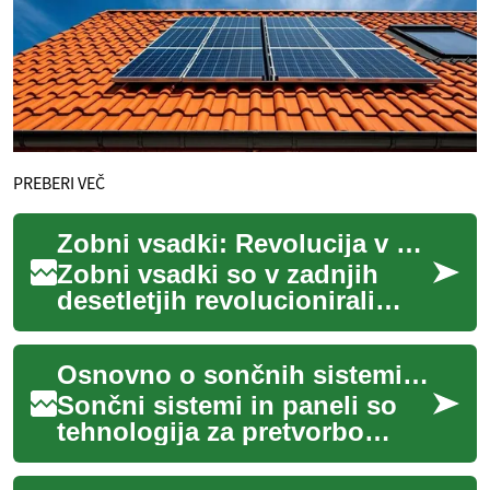
PREBERI VEČ
Zobni vsadki: Revolucija v zobozdravstvu
Zobni vsadki so v zadnjih
desetletjih revolucionirali
področje zobozdravstva in
postali priljubljena rešitev za
Osnovno o sončnih sistemih in panelih za dom in podjetja
nadom...
Sončni sistemi in paneli so
tehnologija za pretvorbo
sončne svetlobe v električno
energijo, primerna za