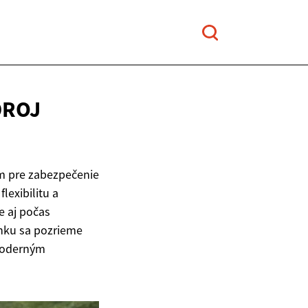
DROJ
ím pre zabezpečenie
lexibilitu a
e aj počas
ánku sa pozrieme
 moderným