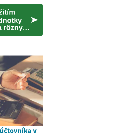
žitím
ednotky
a rôznymi
účtovníka v