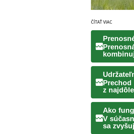
ČÍTAŤ VIAC
Prenosné
Prenosná 
kombinuj
spotrebi
Udržateľ
Prechod 
z najdôle
rastúco..
Ako fung
V súčasn
sa zvyšu
pozornos