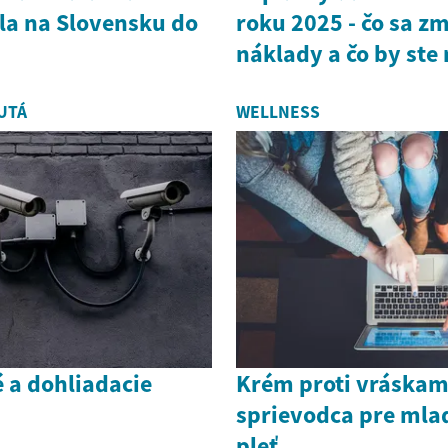
tla na Slovensku do
roku 2025 - čo sa zm
náklady a čo by ste 
UTÁ
WELLNESS
 a dohliadacie
Krém proti vráska
sprievodca pre mlad
pleť