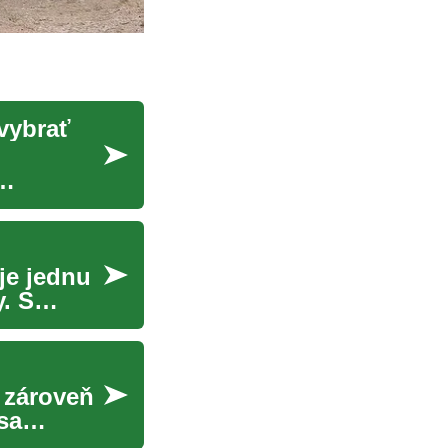
vybrať
je jednu
y. S
a zároveň
sa