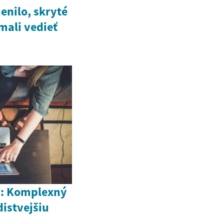
enilo, skryté
mali vedieť
m: Komplexný
istvejšiu