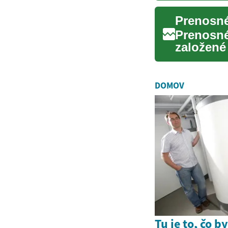
Prenosné
Prenosné
založené
výstupmi.
DOMOV
Tu je to, čo b