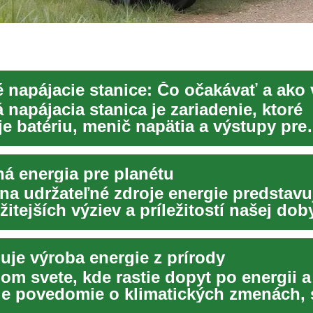
 napájacie stanice: Čo očakávať a ako 
napájacia stanica je zariadenie, ktoré
e batériu, menič napätia a výstupy pre
če v kompaktno...
ná energia pre planétu
na udržateľné zdroje energie predstavu
žitejších výziev a príležitostí našej dob
.
uje výroba energie z prírody
om svete, kde rastie dopyt po energii 
je povedomie o klimatických zmenách, 
ť čor...