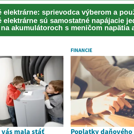
 elektrárne: sprievodca výberom a pou
 elektrárne sú samostatné napájacie j
 na akumulátoroch s meničom napätia 
 ...
FINANCIE
y vás mala stáť
Poplatky daňového 