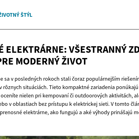
ŽIVOTNÝ ŠTÝL
 ELEKTRÁRNE: VŠESTRANNÝ Z
PRE
MODERNÝ ŽIVOT
e sa v posledných rokoch stali čoraz populárnejším riešen
 v rôznych situáciách. Tieto kompaktné zariadenia ponúkajú f
 oceníte nielen pri kempovaní či outdoorových aktivitách, al
o v oblastiach bez prístupu k elektrickej sieti. V tomto čl
sú prenosné elektrárne, ako fungujú a aké výhody prinášajú