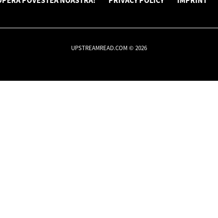
OPERĂ POVESTEA NOASTRĂ!
PRIVACY POLICY
IMPRINT
UPSTREAMREAD.COM © 2026