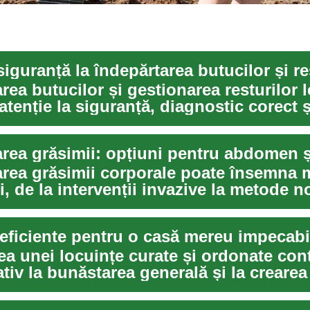
rea butucilor și gestionarea resturilor
atenție la siguranță, diagnostic corect ș
area grăsimii: opțiuni pentru abdomen ș
area grăsimii corporale poate însemna 
, de la intervenții invazive la metode n
..
 eficiente pentru o casă mereu impecabi
a unei locuințe curate și ordonate con
tiv la bunăstarea generală și la crearea
.