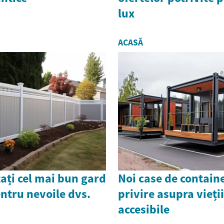
lux
ACASĂ
ați cel mai bun gard
Noi case de contain
ntru nevoile dvs.
privire asupra vieți
accesibile