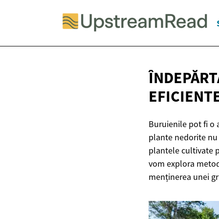
ÎNDEPĂRT
EFICIENT
Buruienile pot fi o
plante nedorite nu 
plantele cultivate 
vom explora metode 
menținerea unei gr