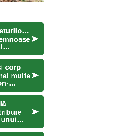
Ghid de siguranță la îndepărtarea butucilor și resturilor lemnoase
 lemnoase
i
i corp
mai multe
on-
lă
tribuie
 unui