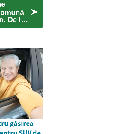
ne
 comună
n. De la
tru găsirea
pentru SUV de