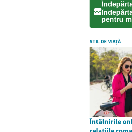
Îndepărt
Îndepărt
pentru mu
metode..
STIL DE VIAȚĂ
Întâlnirile on
relațiile rom