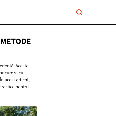
I METODE
eriență. Aceste
 concureze cu
n acest articol,
practice pentru