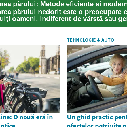
area părului: Metode eficiente și moder
area părului nedorit este o preocupare
lți oameni, indiferent de vârstă sau ge
.
TEHNOLOGIE & AUTO
line: O nouă eră în
Un ghid practic pen
antice
ofertelor potrivite 