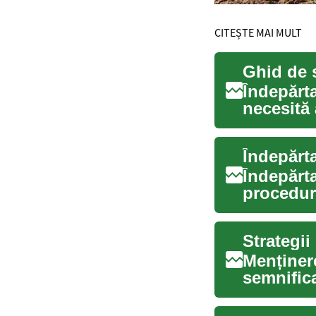
CITEȘTE MAI MULT
Îndepărta
necesită 
planifi...
Îndepărt
Îndepărt
proceduri
invazive .
Strategii
Menținere
semnifica
mediu p..