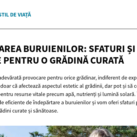
STIL DE VIAȚĂ
AREA BURUIENILOR: SFATURI Ș
E PENTRU O
GRĂDINĂ CURATĂ
 adevărată provocare pentru orice grădinar, indiferent de exp
doar că afectează aspectul estetic al grădinii, dar pot și să
pentru resurse vitale precum apă, nutrienți și lumină solară. Î
eficiente de îndepărtare a buruienilor și vom oferi sfaturi 
ădini curate și sănătoase.