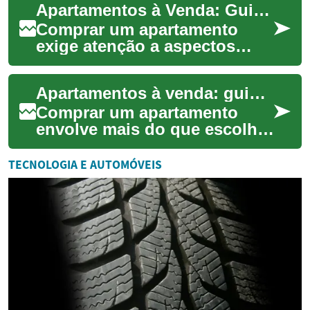
Apartamentos à Venda: Guia para Escolha e Adaptação
segurança, documen...
Comprar um apartamento
exige atenção a aspectos
práticos, financeiros e de
conforto. Este texto explica
Apartamentos à venda: guia prático para compradores
como avaliar ...
Comprar um apartamento
envolve mais do que escolher
a localização: é preciso
avaliar plantas, acabamentos,
TECNOLOGIA E AUTOMÓVEIS
segurança ...