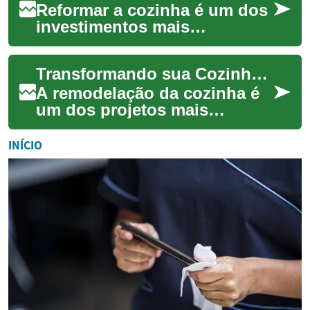
Reformar a cozinha é um dos
investimentos mais
impactantes que você pode
fazer na casa. Este guia
Transformando sua Cozinha: Um Guia Completo para Remodelação
mostra como planeja...
A remodelação da cozinha é
um dos projetos mais
impactantes que você pode
realizar em sua casa,
INÍCIO
transformando não ape...