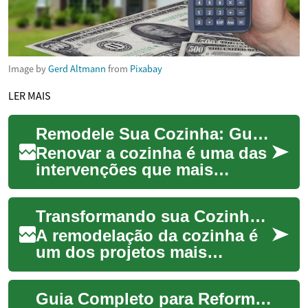
Image by
Gerd Altmann
from
Pixabay
LER MAIS
Remodele Sua Cozinha: Guia Completo para Renovação e Valor
Renovar a cozinha é uma das
intervenções que mais
valorizam um imóvel e
melhoram o dia a dia de
Transformando sua Cozinha: Guia Completo de Remodelação
quem mora nele. Este ...
A remodelação da cozinha é
um dos projetos mais
impactantes que você pode
fazer em sua casa,
Guia Completo para Reformar sua Cozinha com Sucesso
transformando não apenas...