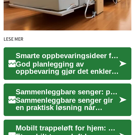
LESE MER
Smarte oppbevaringsideer for moderne hjem
God planlegging av
oppbevaring gjør det enklere
å holde et moderne hjem
ryddig og funksjonelt. Denne
Sammenleggbare senger: plassbesparende veggsenger for små leiligheter
artikkelen prese...
Sammenleggbare senger gir
en praktisk løsning når
gulvplassen er begrenset og
behovene skifter mellom dag
Mobilt trappeløft for hjem: praktisk oversikt
og natt. I ...