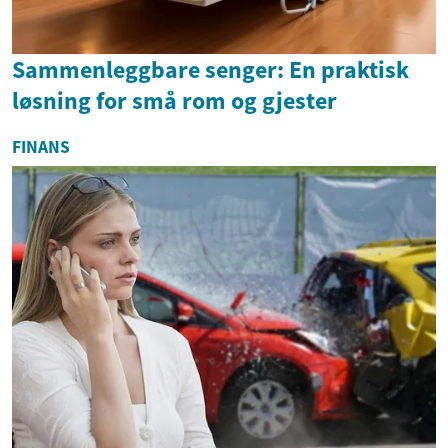
Sammenleggbare senger: En praktisk
løsning for små rom og gjester
FINANS