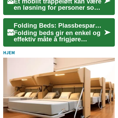
Et mobilt trappeløft kan være
en løsning for personer som
opplever redusert mobilitet i
eget hjem. Denne artikkelen
Folding Beds: Plassbesparende senger for små leiligheter
f...
Folding beds gir en enkel og
effektiv måte å frigjøre
gulvplass på uten å ofre
komfort. Enten du bor i en
HJEM
liten leili...