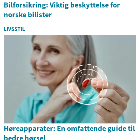
Bilforsikring: Viktig beskyttelse for
norske bilister
LIVSSTIL
Høreapparater: En omfattende guide til
bedre hørsel