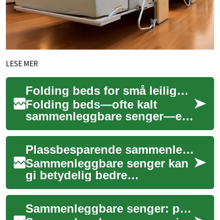
LESE MER
Folding beds for små leiligheter: Velg riktig murphy bed
Folding beds—ofte kalt
sammenleggbare senger—er
en smart løsning når
gulvplass er knapp. Denne
Plassbesparende sammenleggbare senger for små leiligheter
artikkelen forklarer h...
Sammenleggbare senger kan
gi betydelig bedre
plassutnyttelse i små
leiligheter uten å gå på
Sammenleggbare senger: plassbesparende veggsenger for små leiligheter
kompromiss med komfort.