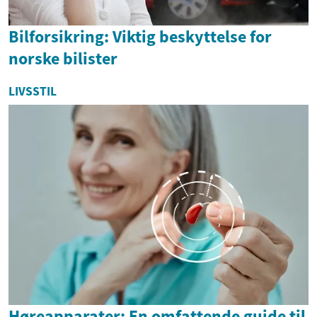
Bilforsikring: Viktig beskyttelse for
norske bilister
LIVSSTIL
Høreapparater: En omfattende guide til