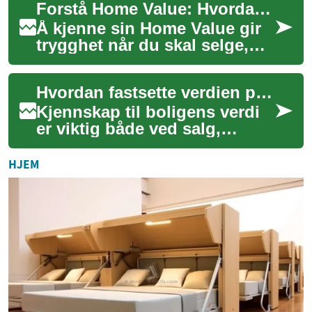
Forstå Home Value: Hvordan beregne verdien av din bolig
forhold, mar...
Å kjenne sin Home Value gir
trygghet når du skal selge,
refinansiere eller planlegge
oppgraderinger. Verdien
Hvordan fastsette verdien på boligen
påvirkes...
Kjennskap til boligens verdi
er viktig både ved salg,
refinansiering eller ved
vurdering av forsikring og
HJEM
skatt. Verd...