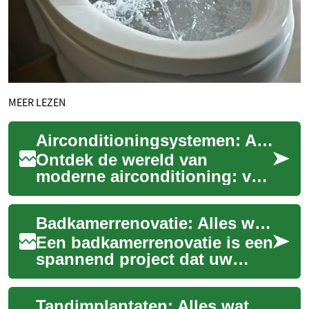
MEER LEZEN
Airconditioningsystemen: Alles wat u moet weten
Ontdek de wereld van
moderne airconditioning: van
energiezuinige modellen tot
gezondheidsvoordelen. Lees
Badkamerrenovatie: Alles wat u moet weten
hier alles o...
Een badkamerrenovatie is een
spannend project dat uw
dagelijkse routine kan
transformeren en de waarde
Tandimplantaten: Alles wat u moet weten
van uw huis ka...