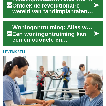
Ontdek de revolutionaire
wereld van tandimplantaten,
de moderne oplossing voor
ontbrekende tanden. Deze
Woningontruiming: Alles wat u moet weten
kunstmatige w...
Een woningontruiming kan
een emotionele en
uitdagende taak zijn, of het
nu gaat om het leegruimen
LEVENSSTIJL
van een huis na een...