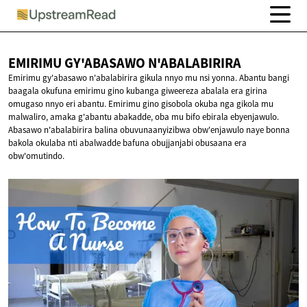
EMIRIMU GY'ABASAWO
N'ABALABIRIRA
Emirimu gy'abasawo n'abalabirira gikula nnyo mu nsi yonna. Abantu bangi
baagala okufuna emirimu gino kubanga giweereza abalala era girina
omugaso nnyo eri abantu. Emirimu gino gisobola okuba nga gikola mu
malwaliro, amaka g'abantu abakadde, oba mu bifo ebirala ebyenjawulo.
Abasawo n'abalabirira balina obuvunaanyizibwa obw'enjawulo naye bonna
bakola okulaba nti abalwadde bafuna obujjanjabi obusaana era
obw'omutindo.