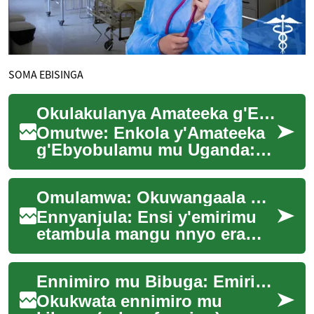
SOMA EBISINGA
Okulakulanya Amateeka g'Ebyobulamu mu Uganda
Omutwe: Enkola y'Amateeka
g'Ebyobulamu mu Uganda:
Ebizibu n'Ebisulubavu
Ennyanjula: Okulakulanya
Omulamwa: Okuwangaala mu Nsi y'Emirimu Egikola Amangu
amateeka g'ebyobulam...
Ennyanjula: Ensi y'emirimu
etambula mangu nnyo era
nga ekyukakyuka buli
kaseera. Mu bbanga lino
Ennimiro mu Bibuga: Emirimu, Emmere, Obulamu
eryewuunyisa, okuwang...
Okukwata ennimiro mu