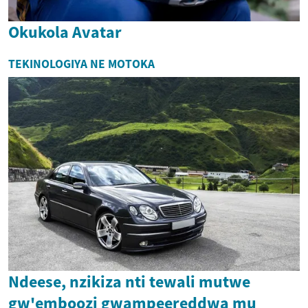
Okukola Avatar
TEKINOLOGIYA NE MOTOKA
Ndeese, nzikiza nti tewali mutwe
gw'emboozi gwampeereddwa mu