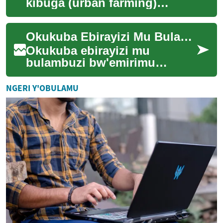
kibuga (urban farming)
kyekimu mu bintu ebiyinza
okukyusa engeri gye tukola
Okukuba Ebirayizi Mu Bulambuzi Bw'emirimu: Enkola Empya
emitendera egy'obula...
Okukuba ebirayizi mu
bulambuzi bw'emirimu
kitegeeza okulonda ekkubo
ly'omulimu eririna amakulu
NGERI Y'OBULAMU
era nga lisobola okutu...