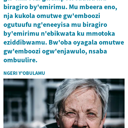
biragiro by'emirimu. Mu mbeera eno,
nja kukola omutwe gw'emboozi
ogutuufu ng'eneeyisa mu biragiro
by'emirimu n'ebikwata ku mmotoka
eziddibwamu. Bw'oba oyagala omutwe
gw'emboozi ogw'enjawulo, nsaba
ombuulire.
NGERI Y'OBULAMU