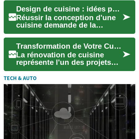
fonctionnalité, revalorisation
Design de cuisine : idées pour une rénovation réussie
immobiliè...
Réussir la conception d'une
cuisine demande de la
méthode, une bonne dose
d'inspiration et une attention
Transformation de Votre Cuisine : Guide Complet de la Rénovation Moderne
aux usages q...
La rénovation de cuisine
représente l'un des projets
les plus transformateurs pour
votre maison. Bien plus
TECH & AUTO
qu'un simp...