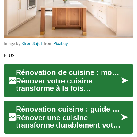
Image by
KIron SajoL
from
Pixabay
PLUS
Rénovation de cuisine : modernisez votre espace efficacement
Rénover votre cuisine
transforme à la fois
l'esthétique et la
fonctionnalité de votre
Rénovation cuisine : guide complet pour la moderniser
intérieur. Ce guide pratique
dé...
Rénover une cuisine
transforme durablement votre
maison : amélioration de la