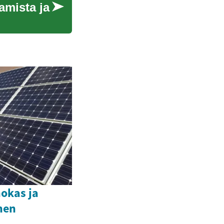
amista ja
okas ja
nen