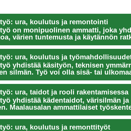
työ: ura, koulutus ja remontointi
 työ on monipuolinen ammatti, joka yhd
toa, värien tuntemusta ja käytännön rat
se...
 työ: ura, koulutus ja työmahdollisuude
 työ yhdistää käsityön, teknisen ymmär
en silmän. Työ voi olla sisä- tai ulkoma
työ: ura, taidot ja rooli rakentamisessa
työ yhdistää kädentaidot, värisilmän ja
n. Maalausalan ammattilaiset työskente
.
työ: ura, koulutus ja remonttityöt