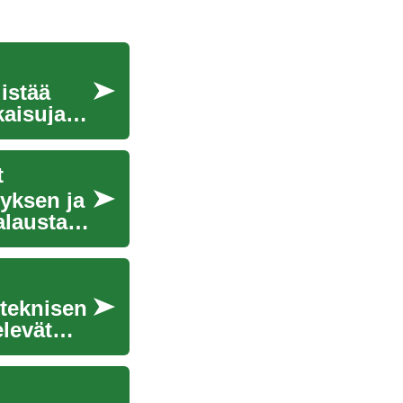
istää
kaisuja
t
ryksen ja
alausta,
 teknisen
levät