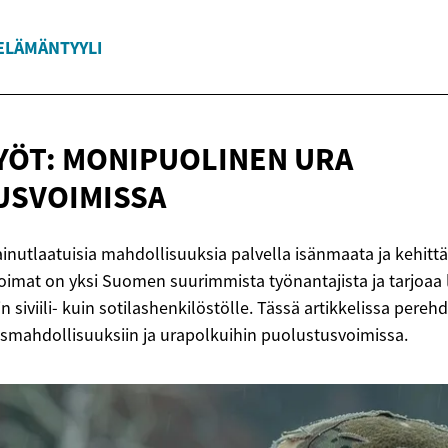
ELÄMÄNTYYLI
YÖT: MONIPUOLINEN
URA
USVOIMISSA
ainutlaatuisia mahdollisuuksia palvella isänmaata ja kehitt
voimat on yksi Suomen suurimmista työnantajista ja tarjoaa l
niin siviili- kuin sotilashenkilöstölle. Tässä artikkelissa per
tusmahdollisuuksiin ja urapolkuihin puolustusvoimissa.