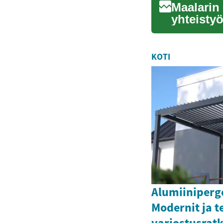
Maalarin 
yhteistyö
artikkelis
KOTI
Alumiiniperg
Modernit ja 
varjostusratk