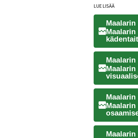
LUE LISÄÄ
Maalarin 
Maalarin
kädentai
rakennuk
Maalarin
Maalarin
visuaalis
pin...
Maalarin 
Maalarin 
osaamise
sekä uu..
Maalarin 