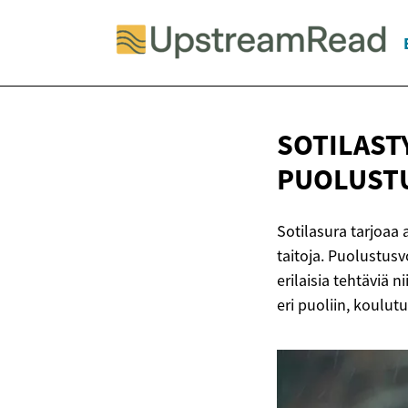
SOTILAST
PUOLUST
Sotilasura tarjoaa 
taitoja. Puolustus
erilaisia tehtäviä 
eri puoliin, koulu