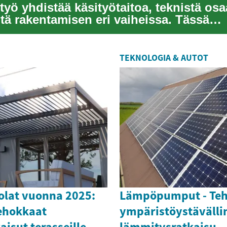
työ yhdistää käsityötaitoa, teknistä osa
tä rakentamisen eri vaiheissa. Tässä
sa...
TEKNOLOGIA & AUTOT
olat vuonna 2025:
Lämpöpumput - Teh
tehokkaat
ympäristöystävälli
aisut terasseille
lämmitysratkaisu