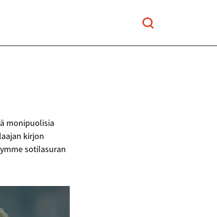
ää monipuolisia
aajan kirjon
ehdymme sotilasuran