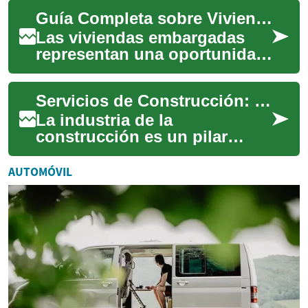
financieras o bancos debido
Guía Completa sobre Viviendas Embargadas: Lo que Necesitas Saber
al incumplimie...
Las viviendas embargadas
representan una oportunidad
significativa en el mercado
inmobiliario español,
Servicios de Construcción: Todo lo que Necesitas Saber
ofreciendo la ...
La industria de la
construcción es un pilar
fundamental en el desarrollo
de cualquier sociedad. Desde
AUTOMÓVIL
la edificación ...