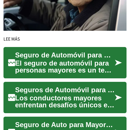
LEE MÁS
Seguro de Automóvil para Personas Mayores: Lo Que Necesitas Saber
El seguro de automóvil para
personas mayores es un tema
de gran importancia en la
actualidad. A medida que la
Seguros de Automóvil para Conductores Mayores: Protección Especializada
poblaci...
Los conductores mayores
enfrentan desafíos únicos en
la carretera, y los seguros de
automóvil para este grupo
Seguro de Auto para Mayores: Guía Completa 2025
etario ...