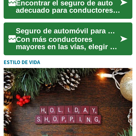
Encontrar el seguro de auto
adecuado para conductores
de la tercera edad exige
equilibrar la experiencia
Seguro de automóvil para mayores: guía práctica y consejos
acumulada co...
Con más conductores
mayores en las vías, elegir el
seguro de auto adecuado
requiere análisis específico.
ESTILO DE VIDA
Esta guía ex...