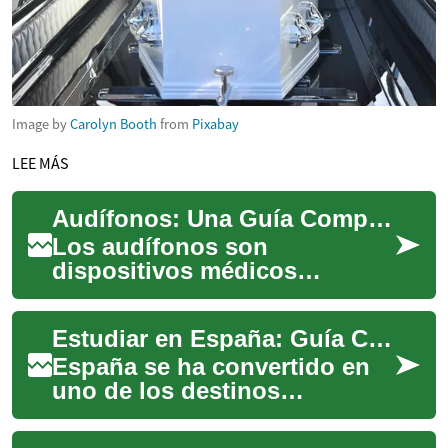
Image by
Carolyn Booth
from
Pixabay
LEE MÁS
Audífonos: Una Guía Completa para Mejorar tu Audición en España
Los audífonos son
dispositivos médicos
esenciales que han
revolucionado la vida de
Estudiar en España: Guía Completa para Estudiantes Internacionales
millones de personas con
problemas...
España se ha convertido en
uno de los destinos
educativos más atractivos
para estudiantes