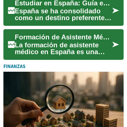
Estudiar en España: Guía esencial para estudiantes internacionales
internacionales,
combinando...
España se ha consolidado
como un destino preferente
para estudiantes
internacionales gracias a su
Formación de Asistente Médico en España: Perspectivas
combinación de patr...
La formación de asistente
médico en España es una
opción sólida para quienes
desean integrarse al sector
FINANZAS
sanitario. E...