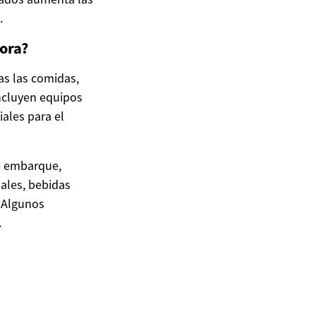
.
hora?
as las comidas,
incluyen equipos
ales para el
de embarque,
ales, bebidas
. Algunos
.