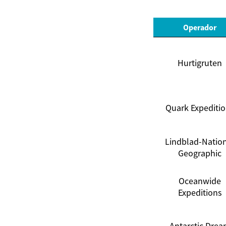
Operador
Hurtigruten
Quark Expediti
Lindblad-Natio
Geographic
Oceanwide
Expeditions
Antarctic Dre