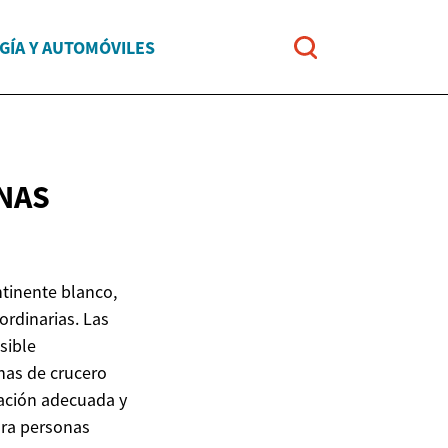
GÍA Y AUTOMÓVILES
NAS
ntinente blanco,
rdinarias. Las
sible
nas de crucero
cación adecuada y
ara personas