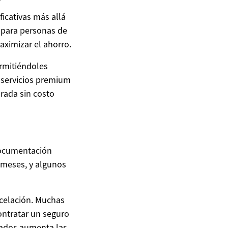
icativas más allá
 para personas de
aximizar el ahorro.
ermitiéndoles
 servicios premium
rada sin costo
documentación
s meses, y algunos
ncelación. Muchas
ontratar un seguro
izados aumenta las