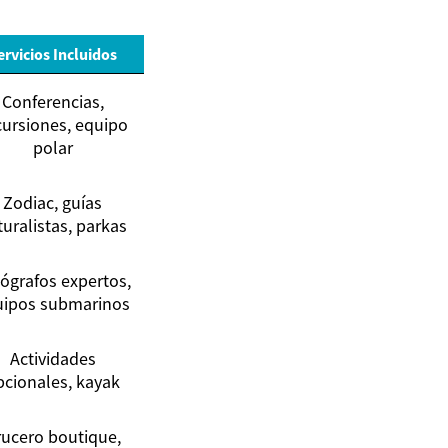
ervicios Incluidos
Conferencias,
cursiones, equipo
polar
Zodiac, guías
turalistas, parkas
ógrafos expertos,
uipos submarinos
Actividades
pcionales, kayak
rucero boutique,