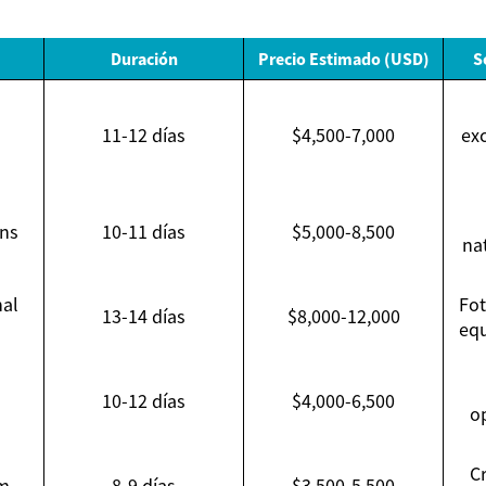
Duración
Precio Estimado (USD)
S
11-12 días
$4,500-7,000
ex
ons
10-11 días
$5,000-8,500
na
nal
Fot
13-14 días
$8,000-12,000
eq
10-12 días
$4,000-6,500
o
C
am
8-9 días
$3,500-5,500