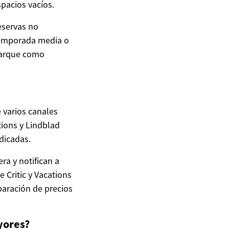
pacios vacíos.
eservas no
 temporada media o
mbarque como
 varios canales
tions y Lindblad
dicadas.
ra y notifican a
Critic y Vacations
paración de precios
yores?