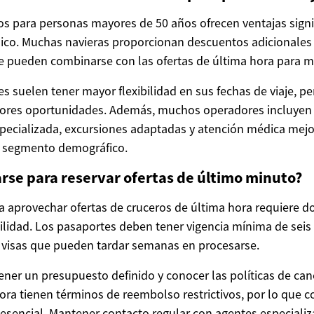
os para personas mayores de 50 años ofrecen ventajas signif
ico. Muchas navieras proporcionan descuentos adicionales
ue pueden combinarse con las ofertas de última hora para m
s suelen tener mayor flexibilidad en sus fechas de viaje, p
jores oportunidades. Además, muchos operadores incluyen
pecializada, excursiones adaptadas y atención médica mejo
e segmento demográfico.
se para reservar ofertas de último minuto?
a aprovechar ofertas de cruceros de última hora requiere 
ibilidad. Los pasaportes deben tener vigencia mínima de sei
 visas que pueden tardar semanas en procesarse.
ner un presupuesto definido y conocer las políticas de ca
hora tienen términos de reembolso restrictivos, por lo que c
es esencial. Mantener contacto regular con agentes especial