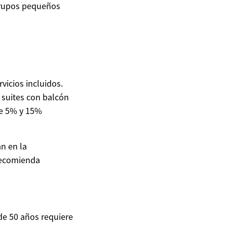
rupos pequeños
vicios incluidos.
 suites con balcón
re 5% y 15%
n en la
recomienda
de 50 años requiere