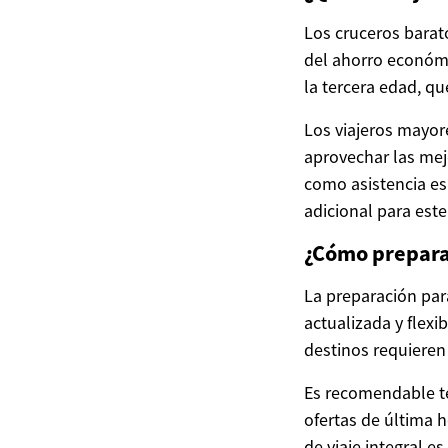
Los cruceros barat
del ahorro económ
la tercera edad, q
Los viajeros mayore
aprovechar las me
como asistencia es
adicional para est
¿Cómo preparar
La preparación par
actualizada y flex
destinos requieren
Es recomendable te
ofertas de última 
de viaje integral 