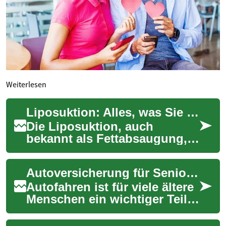
Weiterlesen
Liposuktion: Alles, was Sie über die moderne Fettabsaugung wissen müssen
Die Liposuktion, auch
bekannt als Fettabsaugung,
ist eine der beliebtesten
ästhetischen Operationen
Autoversicherung für Senioren: Was Sie wissen müssen
weltweit. Dieses ...
Autofahren ist für viele ältere
Menschen ein wichtiger Teil
ihrer Unabhängigkeit und
Mobilität. Mit zunehmendem