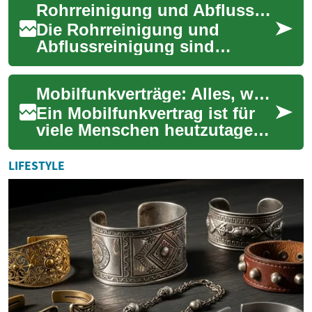
Rohrreinigung und Abflussreinigung: Alles, was Sie wissen müssen
Alter...
Die Rohrreinigung und
Abflussreinigung sind
wichtige Aspekte der
Hausinstandhaltung, die oft
Mobilfunkverträge: Alles, was Sie wissen müssen
übersehen werden. Versto...
Ein Mobilfunkvertrag ist für
viele Menschen heutzutage
unerlässlich. Er ermöglicht
den Zugang zu mobiler
LIFESTYLE
Kommunikatio...