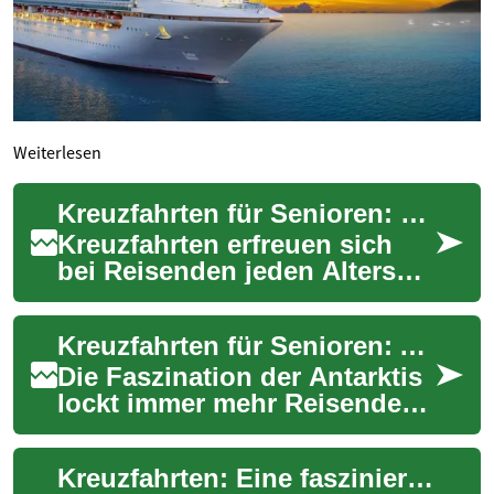
Weiterlesen
Kreuzfahrten für Senioren: Eine Antarktis-Expedition
Kreuzfahrten erfreuen sich
bei Reisenden jeden Alters
großer Beliebtheit, doch für
Senioren bieten sie eine
Kreuzfahrten für Senioren: Antarktis-Abenteuer auf hoher See
besonders...
Die Faszination der Antarktis
lockt immer mehr Reisende
an, insbesondere Senioren,
die nach einzigartigen
Kreuzfahrten: Eine faszinierende Reiseoption für Senioren in die Antarktis
Erlebnissen...