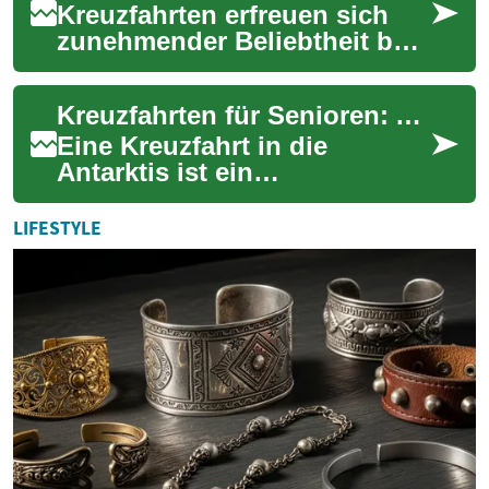
Kreuzfahrten erfreuen sich
zunehmender Beliebtheit bei
Reisenden aller
Altersgruppen, insbesondere
Kreuzfahrten für Senioren: Antarktis-Abenteuer auf hoher See
bei Senioren. Eine...
Eine Kreuzfahrt in die
Antarktis ist ein
unvergessliches Erlebnis, das
auch für Senioren immer
LIFESTYLE
beliebter wird. Die at...