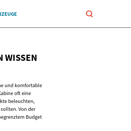
RZEUGE
N
WISSEN
eme und komfortable
abine oft eine
ekte beleuchten,
sollten. Von der
t begrenztem Budget