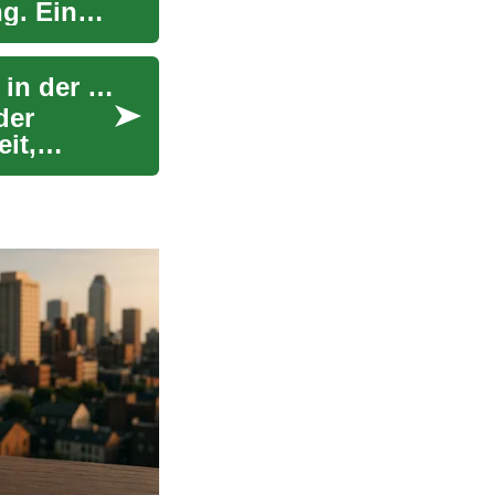
ng. Eine
Reiseversicherung: Was Reisende und Senioren in der Schweiz wissen sollten
der
it,