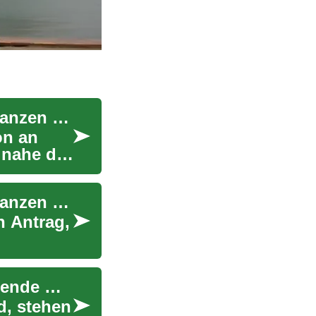
Online-Kredite: Was Senioren zur Rente und Finanzen wissen sollten
on an
 nahe der
Online-Kredite: Was Senioren zur Rente und Finanzen wissen sollten
n Antrag,
Reiseversicherung für Senioren: Was ältere Reisende wissen sollten
d, stehen