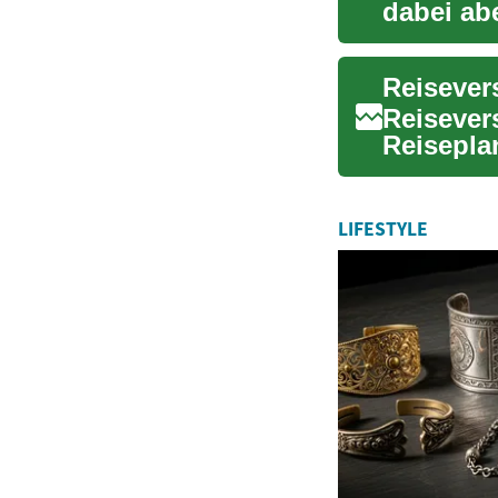
dabei ab
passen...
Reisevers
Reisepla
Stornier
LIFESTYLE