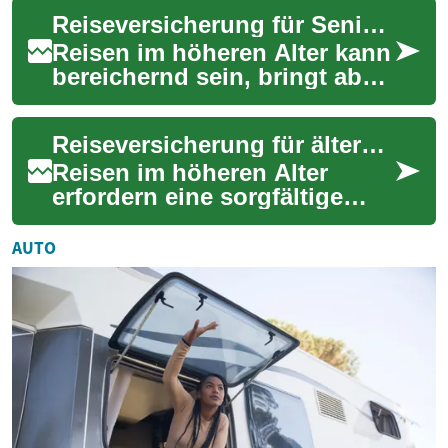
passende Reiseversicherung
Reiseversicherung für Senioren: Medizinische Absicherung
kann finan...
Reisen im höheren Alter kann
bereichernd sein, bringt aber
auch spezifische Risiken mit
sich. Eine passende
Reiseversicherung für ältere Reisende: medizinische Absicherung
Reisevers...
Reisen im höheren Alter
erfordern eine sorgfältige
Planung, besonders wenn es
um gesundheitliche
AUTO
Absicherung und Vers...