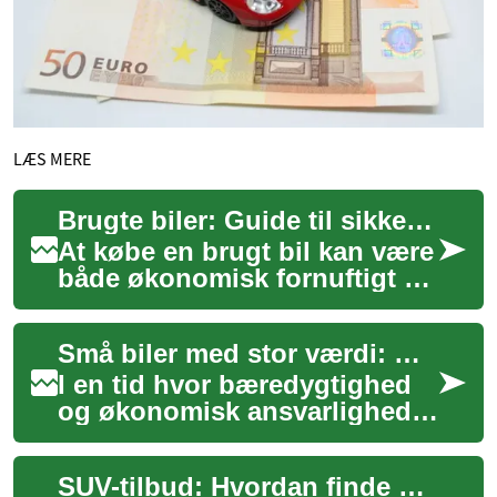
LÆS MERE
Brugte biler: Guide til sikkert køb og bedre valg
At købe en brugt bil kan være
både økonomisk fornuftigt og
praktisk, men det kræver
viden og forberedelse for at
Små biler med stor værdi: Gode tilbud på mikrobiler
undg...
I en tid hvor bæredygtighed
og økonomisk ansvarlighed
er i højsædet, har mikrobiler
vundet stor popularitet. Disse
SUV-tilbud: Hvordan finde den rigtige SUV til dig
ko...