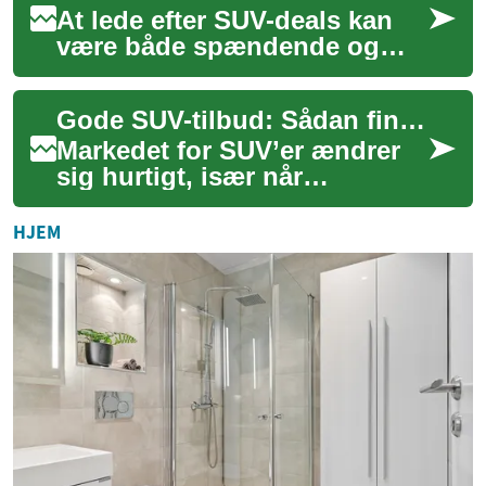
At lede efter SUV-deals kan
være både spændende og
overvældende — især når
markedet rummer alt fra
Gode SUV-tilbud: Sådan finder du den rette hybrid-SUV
kompakte hybrider ...
Markedet for SUV’er ændrer
sig hurtigt, især når
efterspørgslen på hybrid- og
plug-in-varianter stiger. Hvis
HJEM
du leder...