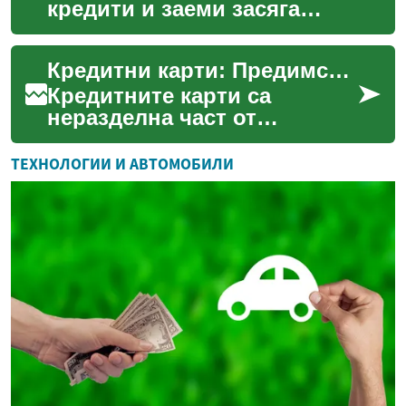
кредити и заеми засяга
почти всеки — от планиране
на по‑голяма покупка до
Кредитни карти: Предимства, видове и как да изберем най-подходящата
покриване на непредвид...
Кредитните карти са
неразделна част от
съвременния финансов
свят, предлагайки удобство
ТЕХНОЛОГИИ И АВТОМОБИЛИ
и гъвкавост при
извършване на ...