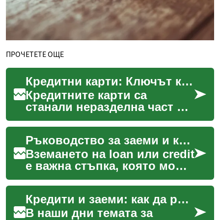
ПРОЧЕТЕТЕ ОЩЕ
Кредитни карти: Ключът към финансова гъвкавост и удобство
Кредитните карти са
станали неразделна част от
съвременния финансов
живот, предлагайки
Ръководство за заеми и кредити: как да изберете правилно
удобство и гъвкавост при
управ...
Вземането на loan или credit
е важна стъпка, която може
да подобри финансите ви
или да увеличи дълговото
Кредити и заеми: как да разберете, сравните и управлявате финансовите си решения
натоварване,...
В наши дни темата за