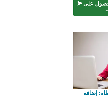
لحصول على
.
اة: إضافة