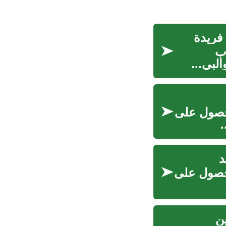
 فريدة
اب
البي...
لحصول على
.
د
لحصول على
ن